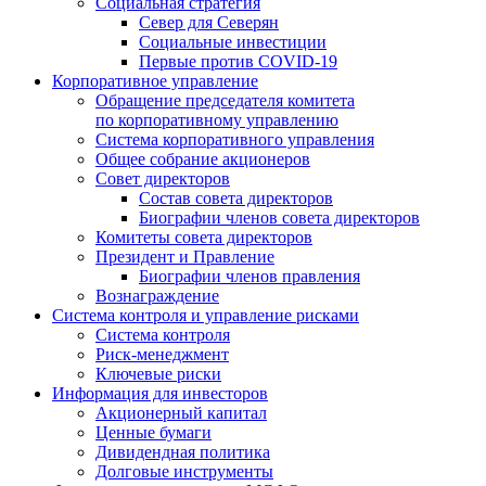
Социальная стратегия
Север для Северян
Социальные инвестиции
Первые против COVID‑19
Корпоративное управление
Обращение председателя комитета
по корпоративному управлению
Система корпоративного управления
Общее собрание акционеров
Совет директоров
Состав совета директоров
Биографии членов совета директоров
Комитеты совета директоров
Президент и Правление
Биографии членов правления
Вознаграждение
Система контроля и управление рисками
Система контроля
Риск-менеджмент
Ключевые риски
Информация для инвесторов
Акционерный капитал
Ценные бумаги
Дивидендная политика
Долговые инструменты