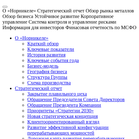
О «Норникеле»
Стратегический отчет
Обзор рынка металлов
Обзор бизнеса
Устойчивое развитие
Корпоративное
управление
Система контроля и управление рисками
Информация для инвесторов
Финасовая отчетность по МСФО
О «Норникеле»
Краткий обзор
Ключевые показатели
История развития
Ключевые события года
Бизнес-модель
География бизнеса
Структура Группы
Схема производства
Стратегический отчет
Закрытие плавильного цеха
Обращение Председателя Совета Директоров
Обращение Президента Компании
Приоритеты «Стратегии 2030»
Новая стратегическая концепция
Клиентоориентированный взгляд
Развитие эффективной конфигурации
перерабатывающих мощностей
Дорожная карта развития перерабатывающих