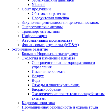
Забайкальский дивизион
Nkomati
Сбыт продукции
Сбытовая стратегия
Продуктовая линейка
Закупочная деятельность и цепочка поставок
Энергетические активы
Транспортные активы
Цифровизация
Автоматизация производства
Финансовые результаты (MD&A)
Устойчивое развитие
Большая Норильская экспедиция
Экология и изменение климата
Совершенствование корпоративного
управления
Изменение климата
Воздух
Вода
Отходы и хвостохранилища
Биоразнообразие
Экологические показатели по зарубежным
активам
Кадровая политика
Промышленная безопасность и охрана труда