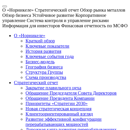
О «Норникеле»
Стратегический отчет
Обзор рынка металлов
Обзор бизнеса
Устойчивое развитие
Корпоративное
управление
Система контроля и управление рисками
Информация для инвесторов
Финасовая отчетность по МСФО
О «Норникеле»
Краткий обзор
Ключевые показатели
История развития
Ключевые события года
Бизнес-модель
География бизнеса
Структура Группы
Схема производства
Стратегический отчет
Закрытие плавильного цеха
Обращение Председателя Совета Директоров
Обращение Президента Компании
Приоритеты «Стратегии 2030»
Новая стратегическая концепция
Клиентоориентированный взгляд
Развитие эффективной конфигурации
перерабатывающих мощностей
Дорожная карта развития перерабатывающих