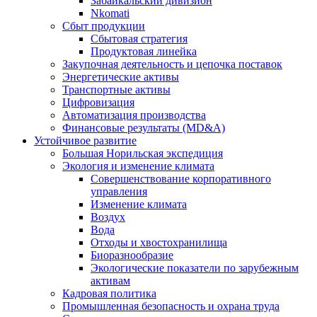
Забайкальский дивизион
Nkomati
Сбыт продукции
Сбытовая стратегия
Продуктовая линейка
Закупочная деятельность и цепочка поставок
Энергетические активы
Транспортные активы
Цифровизация
Автоматизация производства
Финансовые результаты (MD&A)
Устойчивое развитие
Большая Норильская экспедиция
Экология и изменение климата
Совершенствование корпоративного
управления
Изменение климата
Воздух
Вода
Отходы и хвостохранилища
Биоразнообразие
Экологические показатели по зарубежным
активам
Кадровая политика
Промышленная безопасность и охрана труда