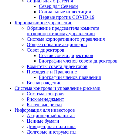
Социальная стратегия
Север для Северян
Социальные инвестиции
Первые против COVID‑19
Корпоративное управление
Обращение председателя комитета
по корпоративному управлению
Система корпоративного управления
Общее собрание акционеров
Совет директоров
Состав совета директоров
Биографии членов совета директоров
Комитеты совета директоров
Президент и Правление
Биографии членов правления
Вознаграждение
Система контроля и управление рисками
Система контроля
Риск-менеджмент
Ключевые риски
Информация для инвесторов
Акционерный капитал
Ценные бумаги
Дивидендная политика
Долговые инструменты