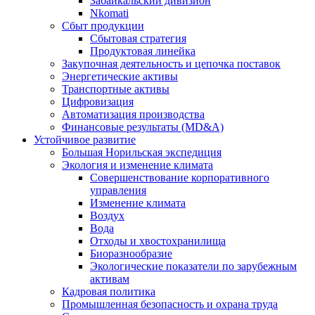
Забайкальский дивизион
Nkomati
Сбыт продукции
Сбытовая стратегия
Продуктовая линейка
Закупочная деятельность и цепочка поставок
Энергетические активы
Транспортные активы
Цифровизация
Автоматизация производства
Финансовые результаты (MD&A)
Устойчивое развитие
Большая Норильская экспедиция
Экология и изменение климата
Совершенствование корпоративного
управления
Изменение климата
Воздух
Вода
Отходы и хвостохранилища
Биоразнообразие
Экологические показатели по зарубежным
активам
Кадровая политика
Промышленная безопасность и охрана труда