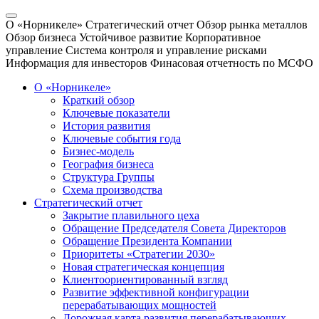
О «Норникеле»
Стратегический отчет
Обзор рынка металлов
Обзор бизнеса
Устойчивое развитие
Корпоративное
управление
Система контроля и управление рисками
Информация для инвесторов
Финасовая отчетность по МСФО
О «Норникеле»
Краткий обзор
Ключевые показатели
История развития
Ключевые события года
Бизнес-модель
География бизнеса
Структура Группы
Схема производства
Стратегический отчет
Закрытие плавильного цеха
Обращение Председателя Совета Директоров
Обращение Президента Компании
Приоритеты «Стратегии 2030»
Новая стратегическая концепция
Клиентоориентированный взгляд
Развитие эффективной конфигурации
перерабатывающих мощностей
Дорожная карта развития перерабатывающих