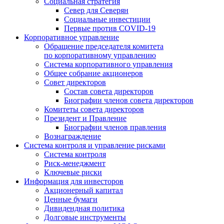
Социальная стратегия
Север для Северян
Социальные инвестиции
Первые против COVID‑19
Корпоративное управление
Обращение председателя комитета
по корпоративному управлению
Система корпоративного управления
Общее собрание акционеров
Совет директоров
Состав совета директоров
Биографии членов совета директоров
Комитеты совета директоров
Президент и Правление
Биографии членов правления
Вознаграждение
Система контроля и управление рисками
Система контроля
Риск-менеджмент
Ключевые риски
Информация для инвесторов
Акционерный капитал
Ценные бумаги
Дивидендная политика
Долговые инструменты