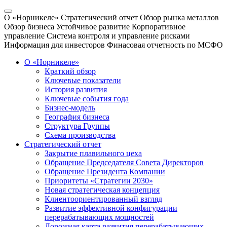
О «Норникеле»
Стратегический отчет
Обзор рынка металлов
Обзор бизнеса
Устойчивое развитие
Корпоративное
управление
Система контроля и управление рисками
Информация для инвесторов
Финасовая отчетность по МСФО
О «Норникеле»
Краткий обзор
Ключевые показатели
История развития
Ключевые события года
Бизнес-модель
География бизнеса
Структура Группы
Схема производства
Стратегический отчет
Закрытие плавильного цеха
Обращение Председателя Совета Директоров
Обращение Президента Компании
Приоритеты «Стратегии 2030»
Новая стратегическая концепция
Клиентоориентированный взгляд
Развитие эффективной конфигурации
перерабатывающих мощностей
Дорожная карта развития перерабатывающих