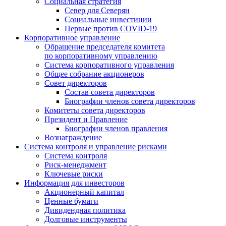
Социальная стратегия
Север для Северян
Социальные инвестиции
Первые против COVID‑19
Корпоративное управление
Обращение председателя комитета
по корпоративному управлению
Система корпоративного управления
Общее собрание акционеров
Совет директоров
Состав совета директоров
Биографии членов совета директоров
Комитеты совета директоров
Президент и Правление
Биографии членов правления
Вознаграждение
Система контроля и управление рисками
Система контроля
Риск-менеджмент
Ключевые риски
Информация для инвесторов
Акционерный капитал
Ценные бумаги
Дивидендная политика
Долговые инструменты