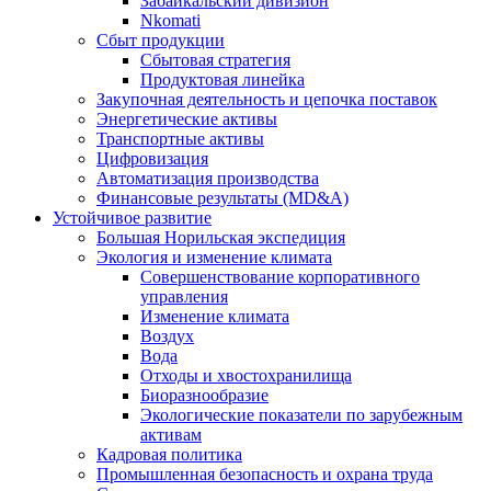
Забайкальский дивизион
Nkomati
Сбыт продукции
Сбытовая стратегия
Продуктовая линейка
Закупочная деятельность и цепочка поставок
Энергетические активы
Транспортные активы
Цифровизация
Автоматизация производства
Финансовые результаты (MD&A)
Устойчивое развитие
Большая Норильская экспедиция
Экология и изменение климата
Совершенствование корпоративного
управления
Изменение климата
Воздух
Вода
Отходы и хвостохранилища
Биоразнообразие
Экологические показатели по зарубежным
активам
Кадровая политика
Промышленная безопасность и охрана труда