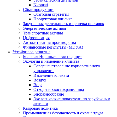
Забайкальский дивизион
Nkomati
Сбыт продукции
Сбытовая стратегия
Продуктовая линейка
Закупочная деятельность и цепочка поставок
Энергетические активы
Транспортные активы
Цифровизация
Автоматизация производства
Финансовые результаты (MD&A)
Устойчивое развитие
Большая Норильская экспедиция
Экология и изменение климата
Совершенствование корпоративного
управления
Изменение климата
Воздух
Вода
Отходы и хвостохранилища
Биоразнообразие
Экологические показатели по зарубежным
активам
Кадровая политика
Промышленная безопасность и охрана труда