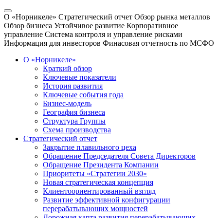
О «Норникеле»
Стратегический отчет
Обзор рынка металлов
Обзор бизнеса
Устойчивое развитие
Корпоративное
управление
Система контроля и управление рисками
Информация для инвесторов
Финасовая отчетность по МСФО
О «Норникеле»
Краткий обзор
Ключевые показатели
История развития
Ключевые события года
Бизнес-модель
География бизнеса
Структура Группы
Схема производства
Стратегический отчет
Закрытие плавильного цеха
Обращение Председателя Совета Директоров
Обращение Президента Компании
Приоритеты «Стратегии 2030»
Новая стратегическая концепция
Клиентоориентированный взгляд
Развитие эффективной конфигурации
перерабатывающих мощностей
Дорожная карта развития перерабатывающих