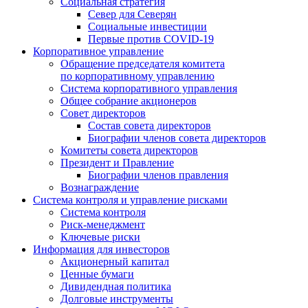
Социальная стратегия
Север для Северян
Социальные инвестиции
Первые против COVID‑19
Корпоративное управление
Обращение председателя комитета
по корпоративному управлению
Система корпоративного управления
Общее собрание акционеров
Совет директоров
Состав совета директоров
Биографии членов совета директоров
Комитеты совета директоров
Президент и Правление
Биографии членов правления
Вознаграждение
Система контроля и управление рисками
Система контроля
Риск-менеджмент
Ключевые риски
Информация для инвесторов
Акционерный капитал
Ценные бумаги
Дивидендная политика
Долговые инструменты