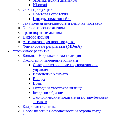
Забайкальский дивизион
Nkomati
Сбыт продукции
Сбытовая стратегия
Продуктовая линейка
Закупочная деятельность и цепочка поставок
Энергетические активы
Транспортные активы
Цифровизация
Автоматизация производства
Финансовые результаты (MD&A)
Устойчивое развитие
Большая Норильская экспедиция
Экология и изменение климата
Совершенствование корпоративного
управления
Изменение климата
Воздух
Вода
Отходы и хвостохранилища
Биоразнообразие
Экологические показатели по зарубежным
активам
Кадровая политика
Промышленная безопасность и охрана труда