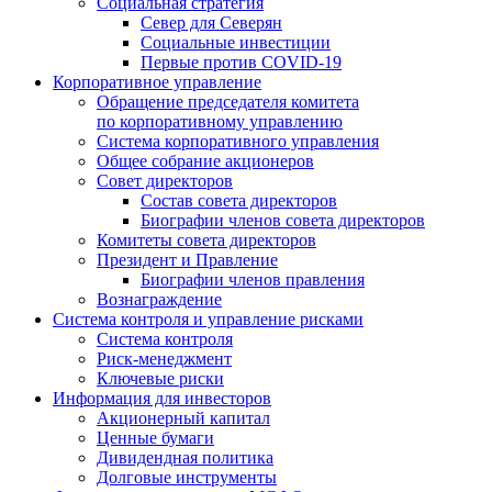
Социальная стратегия
Север для Северян
Социальные инвестиции
Первые против COVID‑19
Корпоративное управление
Обращение председателя комитета
по корпоративному управлению
Система корпоративного управления
Общее собрание акционеров
Совет директоров
Состав совета директоров
Биографии членов совета директоров
Комитеты совета директоров
Президент и Правление
Биографии членов правления
Вознаграждение
Система контроля и управление рисками
Система контроля
Риск-менеджмент
Ключевые риски
Информация для инвесторов
Акционерный капитал
Ценные бумаги
Дивидендная политика
Долговые инструменты