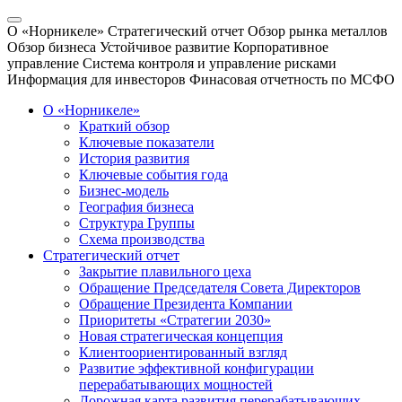
О «Норникеле»
Стратегический отчет
Обзор рынка металлов
Обзор бизнеса
Устойчивое развитие
Корпоративное
управление
Система контроля и управление рисками
Информация для инвесторов
Финасовая отчетность по МСФО
О «Норникеле»
Краткий обзор
Ключевые показатели
История развития
Ключевые события года
Бизнес-модель
География бизнеса
Структура Группы
Схема производства
Стратегический отчет
Закрытие плавильного цеха
Обращение Председателя Совета Директоров
Обращение Президента Компании
Приоритеты «Стратегии 2030»
Новая стратегическая концепция
Клиентоориентированный взгляд
Развитие эффективной конфигурации
перерабатывающих мощностей
Дорожная карта развития перерабатывающих