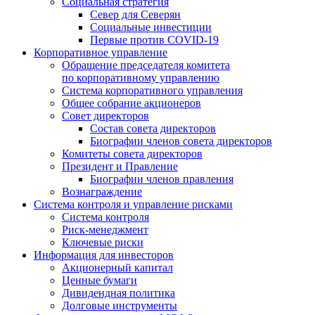
Социальная стратегия
Север для Северян
Социальные инвестиции
Первые против COVID‑19
Корпоративное управление
Обращение председателя комитета
по корпоративному управлению
Система корпоративного управления
Общее собрание акционеров
Совет директоров
Состав совета директоров
Биографии членов совета директоров
Комитеты совета директоров
Президент и Правление
Биографии членов правления
Вознаграждение
Система контроля и управление рисками
Система контроля
Риск-менеджмент
Ключевые риски
Информация для инвесторов
Акционерный капитал
Ценные бумаги
Дивидендная политика
Долговые инструменты