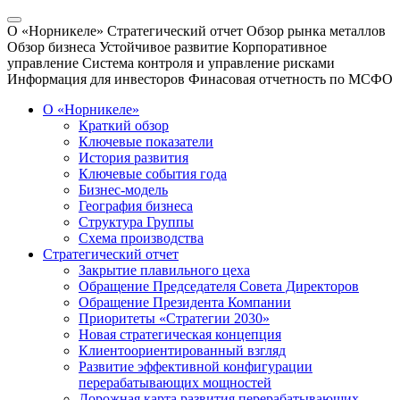
О «Норникеле»
Стратегический отчет
Обзор рынка металлов
Обзор бизнеса
Устойчивое развитие
Корпоративное
управление
Система контроля и управление рисками
Информация для инвесторов
Финасовая отчетность по МСФО
О «Норникеле»
Краткий обзор
Ключевые показатели
История развития
Ключевые события года
Бизнес-модель
География бизнеса
Структура Группы
Схема производства
Стратегический отчет
Закрытие плавильного цеха
Обращение Председателя Совета Директоров
Обращение Президента Компании
Приоритеты «Стратегии 2030»
Новая стратегическая концепция
Клиентоориентированный взгляд
Развитие эффективной конфигурации
перерабатывающих мощностей
Дорожная карта развития перерабатывающих