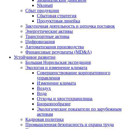
Забайкальский дивизион
Nkomati
Сбыт продукции
Сбытовая стратегия
Продуктовая линейка
Закупочная деятельность и цепочка поставок
Энергетические активы
Транспортные активы
Цифровизация
Автоматизация производства
Финансовые результаты (MD&A)
Устойчивое развитие
Большая Норильская экспедиция
Экология и изменение климата
Совершенствование корпоративного
управления
Изменение климата
Воздух
Вода
Отходы и хвостохранилища
Биоразнообразие
Экологические показатели по зарубежным
активам
Кадровая политика
Промышленная безопасность и охрана труда