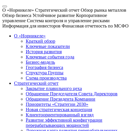
О «Норникеле»
Стратегический отчет
Обзор рынка металлов
Обзор бизнеса
Устойчивое развитие
Корпоративное
управление
Система контроля и управление рисками
Информация для инвесторов
Финасовая отчетность по МСФО
О «Норникеле»
Краткий обзор
Ключевые показатели
История развития
Ключевые события года
Бизнес-модель
География бизнеса
Структура Группы
Схема производства
Стратегический отчет
Закрытие плавильного цеха
Обращение Председателя Совета Директоров
Обращение Президента Компании
Приоритеты «Стратегии 2030»
Новая стратегическая концепция
Клиентоориентированный взгляд
Развитие эффективной конфигурации
перерабатывающих мощностей
Дорожная карта развития перерабатывающих