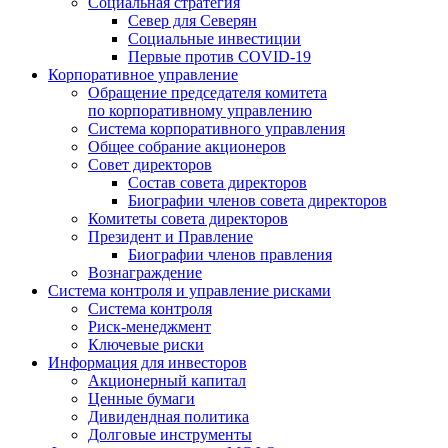
Социальная стратегия
Север для Северян
Социальные инвестиции
Первые против COVID‑19
Корпоративное управление
Обращение председателя комитета
по корпоративному управлению
Система корпоративного управления
Общее собрание акционеров
Совет директоров
Состав совета директоров
Биографии членов совета директоров
Комитеты совета директоров
Президент и Правление
Биографии членов правления
Вознаграждение
Система контроля и управление рисками
Система контроля
Риск-менеджмент
Ключевые риски
Информация для инвесторов
Акционерный капитал
Ценные бумаги
Дивидендная политика
Долговые инструменты