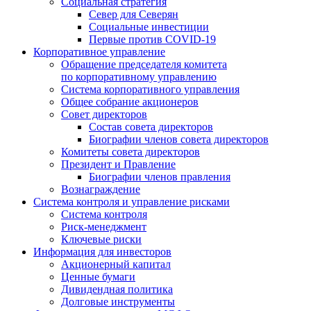
Социальная стратегия
Север для Северян
Социальные инвестиции
Первые против COVID‑19
Корпоративное управление
Обращение председателя комитета
по корпоративному управлению
Система корпоративного управления
Общее собрание акционеров
Совет директоров
Состав совета директоров
Биографии членов совета директоров
Комитеты совета директоров
Президент и Правление
Биографии членов правления
Вознаграждение
Система контроля и управление рисками
Система контроля
Риск-менеджмент
Ключевые риски
Информация для инвесторов
Акционерный капитал
Ценные бумаги
Дивидендная политика
Долговые инструменты