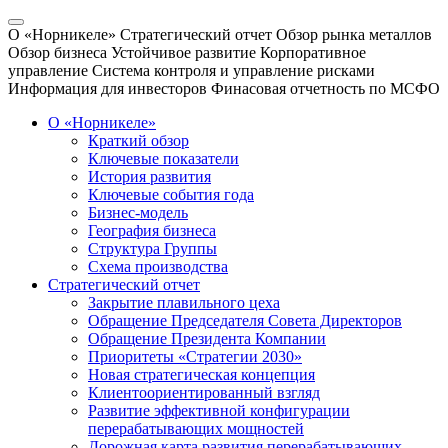
О «Норникеле»
Стратегический отчет
Обзор рынка металлов
Обзор бизнеса
Устойчивое развитие
Корпоративное
управление
Система контроля и управление рисками
Информация для инвесторов
Финасовая отчетность по МСФО
О «Норникеле»
Краткий обзор
Ключевые показатели
История развития
Ключевые события года
Бизнес-модель
География бизнеса
Структура Группы
Схема производства
Стратегический отчет
Закрытие плавильного цеха
Обращение Председателя Совета Директоров
Обращение Президента Компании
Приоритеты «Стратегии 2030»
Новая стратегическая концепция
Клиентоориентированный взгляд
Развитие эффективной конфигурации
перерабатывающих мощностей
Дорожная карта развития перерабатывающих