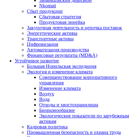
Забайкальский дивизион
Nkomati
Сбыт продукции
Сбытовая стратегия
Продуктовая линейка
Закупочная деятельность и цепочка поставок
Энергетические активы
Транспортные активы
Цифровизация
Автоматизация производства
Финансовые результаты (MD&A)
Устойчивое развитие
Большая Норильская экспедиция
Экология и изменение климата
Совершенствование корпоративного
управления
Изменение климата
Воздух
Вода
Отходы и хвостохранилища
Биоразнообразие
Экологические показатели по зарубежным
активам
Кадровая политика
Промышленная безопасность и охрана труда