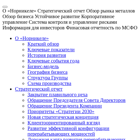
О «Норникеле»
Стратегический отчет
Обзор рынка металлов
Обзор бизнеса
Устойчивое развитие
Корпоративное
управление
Система контроля и управление рисками
Информация для инвесторов
Финасовая отчетность по МСФО
О «Норникеле»
Краткий обзор
Ключевые показатели
История развития
Ключевые события года
Бизнес-модель
География бизнеса
Структура Группы
Схема производства
Стратегический отчет
Закрытие плавильного цеха
Обращение Председателя Совета Директоров
Обращение Президента Компании
Приоритеты «Стратегии 2030»
Новая стратегическая концепция
Клиентоориентированный взгляд
Развитие эффективной конфигурации
перерабатывающих мощностей
Дорожная карта развития перерабатывающих