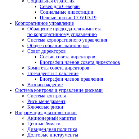
Социальная стратегия
Север для Северян
Социальные инвестиции
Первые против COVID‑19
Корпоративное управление
Обращение председателя комитета
по корпоративному управлению
Система корпоративного управления
Общее собрание акционеров
Совет директоров
Состав совета директоров
Биографии членов совета директоров
Комитеты совета директоров
Президент и Правление
Биографии членов правления
Вознаграждение
Система контроля и управление рисками
Система контроля
Риск-менеджмент
Ключевые риски
Информация для инвесторов
Акционерный капитал
Ценные бумаги
Дивидендная политика
Долговые инструменты