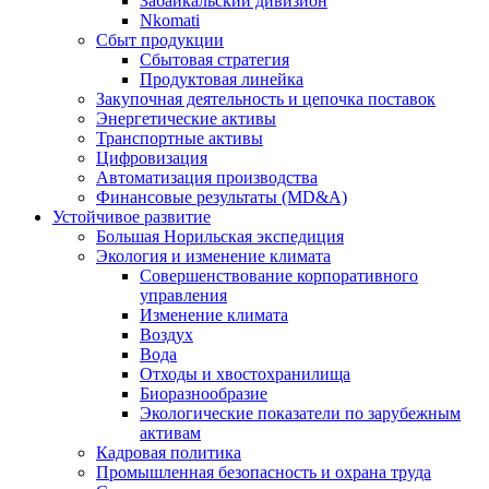
Забайкальский дивизион
Nkomati
Сбыт продукции
Сбытовая стратегия
Продуктовая линейка
Закупочная деятельность и цепочка поставок
Энергетические активы
Транспортные активы
Цифровизация
Автоматизация производства
Финансовые результаты (MD&A)
Устойчивое развитие
Большая Норильская экспедиция
Экология и изменение климата
Совершенствование корпоративного
управления
Изменение климата
Воздух
Вода
Отходы и хвостохранилища
Биоразнообразие
Экологические показатели по зарубежным
активам
Кадровая политика
Промышленная безопасность и охрана труда