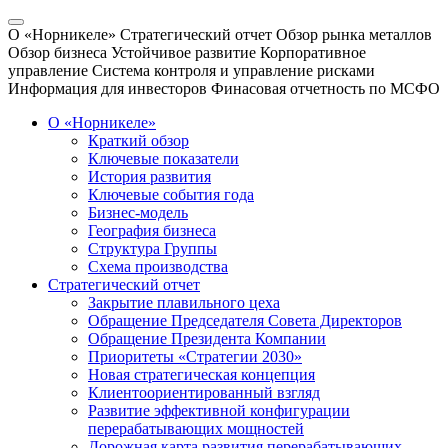
О «Норникеле»
Стратегический отчет
Обзор рынка металлов
Обзор бизнеса
Устойчивое развитие
Корпоративное
управление
Система контроля и управление рисками
Информация для инвесторов
Финасовая отчетность по МСФО
О «Норникеле»
Краткий обзор
Ключевые показатели
История развития
Ключевые события года
Бизнес-модель
География бизнеса
Структура Группы
Схема производства
Стратегический отчет
Закрытие плавильного цеха
Обращение Председателя Совета Директоров
Обращение Президента Компании
Приоритеты «Стратегии 2030»
Новая стратегическая концепция
Клиентоориентированный взгляд
Развитие эффективной конфигурации
перерабатывающих мощностей
Дорожная карта развития перерабатывающих