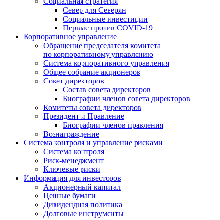
Социальная стратегия
Север для Северян
Социальные инвестиции
Первые против COVID‑19
Корпоративное управление
Обращение председателя комитета
по корпоративному управлению
Система корпоративного управления
Общее собрание акционеров
Совет директоров
Состав совета директоров
Биографии членов совета директоров
Комитеты совета директоров
Президент и Правление
Биографии членов правления
Вознаграждение
Система контроля и управление рисками
Система контроля
Риск-менеджмент
Ключевые риски
Информация для инвесторов
Акционерный капитал
Ценные бумаги
Дивидендная политика
Долговые инструменты