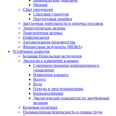
Забайкальский дивизион
Nkomati
Сбыт продукции
Сбытовая стратегия
Продуктовая линейка
Закупочная деятельность и цепочка поставок
Энергетические активы
Транспортные активы
Цифровизация
Автоматизация производства
Финансовые результаты (MD&A)
Устойчивое развитие
Большая Норильская экспедиция
Экология и изменение климата
Совершенствование корпоративного
управления
Изменение климата
Воздух
Вода
Отходы и хвостохранилища
Биоразнообразие
Экологические показатели по зарубежным
активам
Кадровая политика
Промышленная безопасность и охрана труда