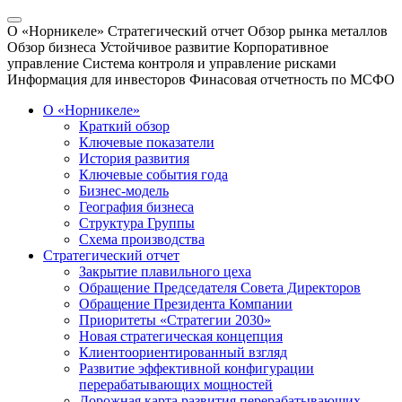
О «Норникеле»
Стратегический отчет
Обзор рынка металлов
Обзор бизнеса
Устойчивое развитие
Корпоративное
управление
Система контроля и управление рисками
Информация для инвесторов
Финасовая отчетность по МСФО
О «Норникеле»
Краткий обзор
Ключевые показатели
История развития
Ключевые события года
Бизнес-модель
География бизнеса
Структура Группы
Схема производства
Стратегический отчет
Закрытие плавильного цеха
Обращение Председателя Совета Директоров
Обращение Президента Компании
Приоритеты «Стратегии 2030»
Новая стратегическая концепция
Клиентоориентированный взгляд
Развитие эффективной конфигурации
перерабатывающих мощностей
Дорожная карта развития перерабатывающих