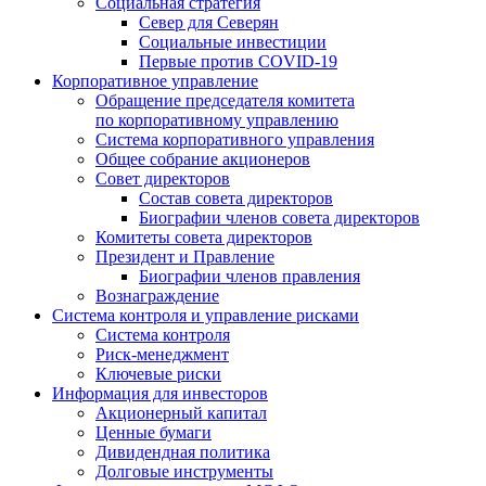
Социальная стратегия
Север для Северян
Социальные инвестиции
Первые против COVID‑19
Корпоративное управление
Обращение председателя комитета
по корпоративному управлению
Система корпоративного управления
Общее собрание акционеров
Совет директоров
Состав совета директоров
Биографии членов совета директоров
Комитеты совета директоров
Президент и Правление
Биографии членов правления
Вознаграждение
Система контроля и управление рисками
Система контроля
Риск-менеджмент
Ключевые риски
Информация для инвесторов
Акционерный капитал
Ценные бумаги
Дивидендная политика
Долговые инструменты