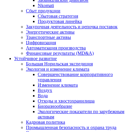
Забайкальский дивизион
Nkomati
Сбыт продукции
Сбытовая стратегия
Продуктовая линейка
Закупочная деятельность и цепочка поставок
Энергетические активы
Транспортные активы
Цифровизация
Автоматизация производства
Финансовые результаты (MD&A)
Устойчивое развитие
Большая Норильская экспедиция
Экология и изменение климата
Совершенствование корпоративного
управления
Изменение климата
Воздух
Вода
Отходы и хвостохранилища
Биоразнообразие
Экологические показатели по зарубежным
активам
Кадровая политика
Промышленная безопасность и охрана труда