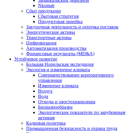
Забайкальский дивизион
Nkomati
Сбыт продукции
Сбытовая стратегия
Продуктовая линейка
Закупочная деятельность и цепочка поставок
Энергетические активы
Транспортные активы
Цифровизация
Автоматизация производства
Финансовые результаты (MD&A)
Устойчивое развитие
Большая Норильская экспедиция
Экология и изменение климата
Совершенствование корпоративного
управления
Изменение климата
Воздух
Вода
Отходы и хвостохранилища
Биоразнообразие
Экологические показатели по зарубежным
активам
Кадровая политика
Промышленная безопасность и охрана труда