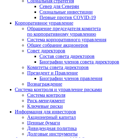
Социальная стратегия
Север для Северян
Социальные инвестиции
Первые против COVID‑19
Корпоративное управление
Обращение председателя комитета
по корпоративному управлению
Система корпоративного управления
Общее собрание акционеров
Совет директоров
Состав совета директоров
Биографии членов совета директоров
Комитеты совета директоров
Президент и Правление
Биографии членов правления
Вознаграждение
Система контроля и управление рисками
Система контроля
Риск-менеджмент
Ключевые риски
Информация для инвесторов
Акционерный капитал
Ценные бумаги
Дивидендная политика
Долговые инструменты