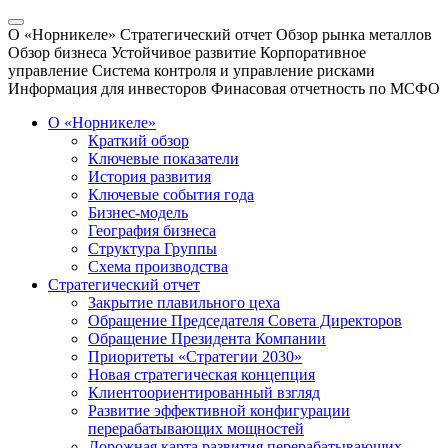
О «Норникеле»
Стратегический отчет
Обзор рынка металлов
Обзор бизнеса
Устойчивое развитие
Корпоративное
управление
Система контроля и управление рисками
Информация для инвесторов
Финасовая отчетность по МСФО
О «Норникеле»
Краткий обзор
Ключевые показатели
История развития
Ключевые события года
Бизнес-модель
География бизнеса
Структура Группы
Схема производства
Стратегический отчет
Закрытие плавильного цеха
Обращение Председателя Совета Директоров
Обращение Президента Компании
Приоритеты «Стратегии 2030»
Новая стратегическая концепция
Клиентоориентированный взгляд
Развитие эффективной конфигурации
перерабатывающих мощностей
Дорожная карта развития перерабатывающих