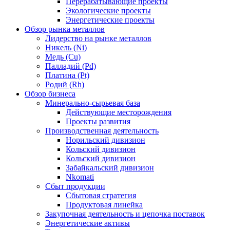
Перерабатывающие проекты
Экологические проекты
Энергетические проекты
Обзор рынка металлов
Лидерство на рынке металлов
Никель (Ni)
Медь (Cu)
Палладий (Pd)
Платина (Pt)
Родий (Rh)
Обзор бизнеса
Минерально-сырьевая база
Действующие месторождения
Проекты развития
Производственная деятельность
Норильский дивизион
Кольский дивизион
Кольский дивизион
Забайкальский дивизион
Nkomati
Сбыт продукции
Сбытовая стратегия
Продуктовая линейка
Закупочная деятельность и цепочка поставок
Энергетические активы