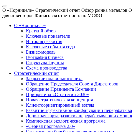
О «Норникеле»
Стратегический отчет
Обзор рынка металлов
О
для инвесторов
Финасовая отчетность по МСФО
О «Норникеле»
Краткий обзор
Ключевые показатели
История развития
Ключевые события года
Бизнес-модель
География бизнеса
Структура Группы
Схема производства
Стратегический отчет
Закрытие плавильного цеха
Обращение Председателя Совета Директоров
Обращение Президента Компании
Приоритеты «Стратегии 2030»
Новая стратегическая концепция
Клиентоориентированный взгляд
Развитие эффективной конфигурации перерабаты
Дорожная карта развития перерабатывающих мощн
Комплексная экологическая программа
«Серная программа 2.0»
Стратегия по борьбе с изменением климата