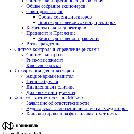
Система корпоративного управления
Общее собрание акционеров
Совет директоров
Состав совета директоров
Биографии членов совета директоров
Комитеты совета директоров
Президент и Правление
Биографии членов правления
Вознаграждение
Система контроля и управление рисками
Система контроля
Риск-менеджмент
Ключевые риски
Информация для инвесторов
Акционерный капитал
Ценные бумаги
Дивидендная политика
Долговые инструменты
Финасовая отчетность по МСФО
Заявление об ответственности
Аудиторское заключение независимых аудиторов
Консолидированная финансовая отчетность
Годовой отчет 2020