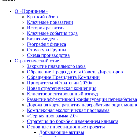
О «Норникеле»
Краткий обзор
Ключевые показатели
История развития
Ключевые события года
Бизнес-модель
География бизнеса
Структура Группы
Схема производства
Стратегический отчет
Закрытие плавильного цеха
Обращение Председателя Совета Директоров
Обращение Президента Компании
Приоритеты «Стратегии 2030»
Новая стратегическая концепция
Клиентоориентированный взгляд
Развитие эффективной конфигурации перерабаты
Дорожная карта развития перерабатывающих мощн
Комплексная экологическая программа
«Серная программа 2.0»
Стратегия по борьбе с изменением климата
Основные инвестиционные проекты
Добывающие активы