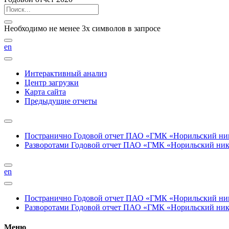
Необходимо не менее 3х символов в запросе
en
Интерактивный анализ
Центр загрузки
Карта сайта
Предыдущие отчеты
Постранично
Годовой отчет ПАО «ГМК «Норильский нике
Разворотами
Годовой отчет ПАО «ГМК «Норильский никел
en
Постранично
Годовой отчет ПАО «ГМК «Норильский нике
Разворотами
Годовой отчет ПАО «ГМК «Норильский никел
Меню