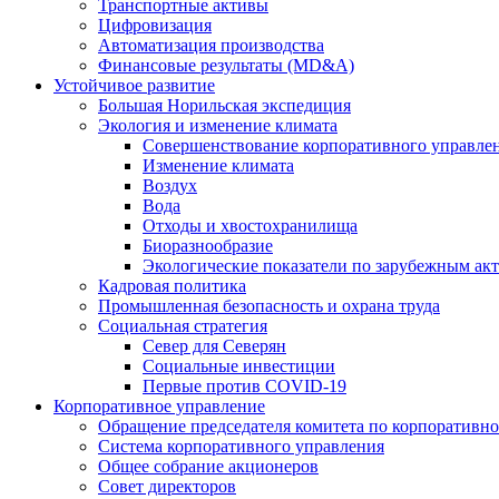
Транспортные активы
Цифровизация
Автоматизация производства
Финансовые результаты (MD&A)
Устойчивое развитие
Большая Норильская экспедиция
Экология и изменение климата
Совершенствование корпоративного управле
Изменение климата
Воздух
Вода
Отходы и хвостохранилища
Биоразнообразие
Экологические показатели по зарубежным ак
Кадровая политика
Промышленная безопасность и охрана труда
Социальная стратегия
Север для Северян
Социальные инвестиции
Первые против COVID‑19
Корпоративное управление
Обращение председателя комитета по корпоративн
Система корпоративного управления
Общее собрание акционеров
Совет директоров