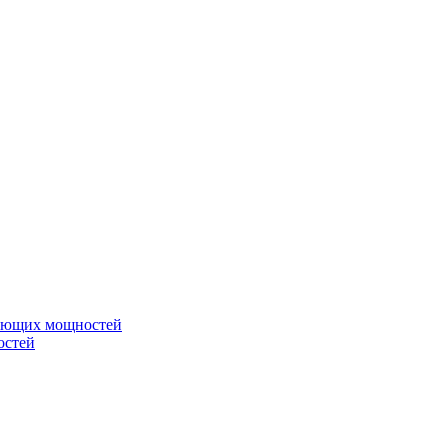
вающих мощностей
остей