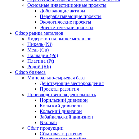
Основные инвестиционные проекты
Добывающие активы
Перерабатывающие проекты
Экологические проекты
Энергетические проекты
Обзор рынка металлов
Лидерство на рынке металлов
Никель (Ni)
Медь (Cu)
Палладий (Pd)
Платина (Pt)
Родий (Rh)
Обзор бизнеса
Минерально-сырьевая база
Действующие месторождения
Проекты развития
Производственная деятельность
Норильский дивизион
Кольский дивизион
Кольский дивизион
Забайкальский дивизион
Nkomati
Сбыт продукции
Сбытовая стратегия