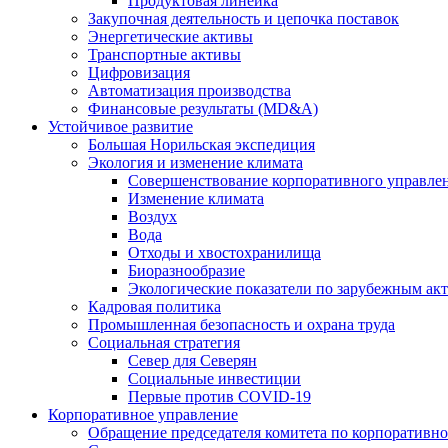
Продуктовая линейка
Закупочная деятельность и цепочка поставок
Энергетические активы
Транспортные активы
Цифровизация
Автоматизация производства
Финансовые результаты (MD&A)
Устойчивое развитие
Большая Норильская экспедиция
Экология и изменение климата
Совершенствование корпоративного управле
Изменение климата
Воздух
Вода
Отходы и хвостохранилища
Биоразнообразие
Экологические показатели по зарубежным ак
Кадровая политика
Промышленная безопасность и охрана труда
Социальная стратегия
Север для Северян
Социальные инвестиции
Первые против COVID‑19
Корпоративное управление
Обращение председателя комитета по корпоративн