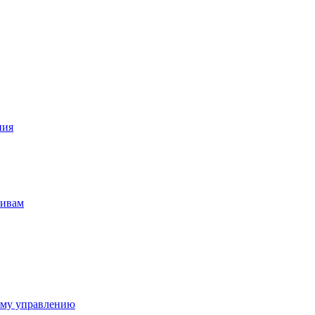
ния
тивам
ому управлению