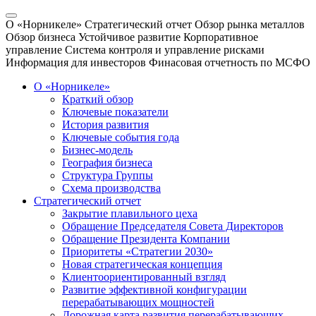
О «Норникеле»
Стратегический отчет
Обзор рынка металлов
Обзор бизнеса
Устойчивое развитие
Корпоративное
управление
Система контроля и управление рисками
Информация для инвесторов
Финасовая отчетность по МСФО
О «Норникеле»
Краткий обзор
Ключевые показатели
История развития
Ключевые события года
Бизнес-модель
География бизнеса
Структура Группы
Схема производства
Стратегический отчет
Закрытие плавильного цеха
Обращение Председателя Совета Директоров
Обращение Президента Компании
Приоритеты «Стратегии 2030»
Новая стратегическая концепция
Клиентоориентированный взгляд
Развитие эффективной конфигурации
перерабатывающих мощностей
Дорожная карта развития перерабатывающих