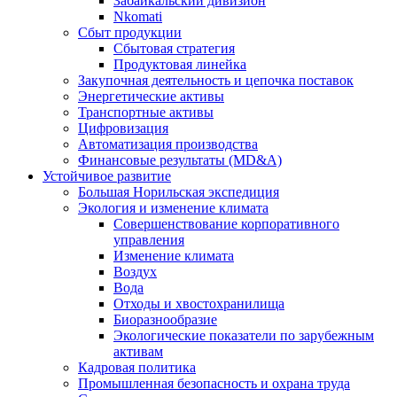
Забайкальский дивизион
Nkomati
Сбыт продукции
Сбытовая стратегия
Продуктовая линейка
Закупочная деятельность и цепочка поставок
Энергетические активы
Транспортные активы
Цифровизация
Автоматизация производства
Финансовые результаты (MD&A)
Устойчивое развитие
Большая Норильская экспедиция
Экология и изменение климата
Совершенствование корпоративного
управления
Изменение климата
Воздух
Вода
Отходы и хвостохранилища
Биоразнообразие
Экологические показатели по зарубежным
активам
Кадровая политика
Промышленная безопасность и охрана труда