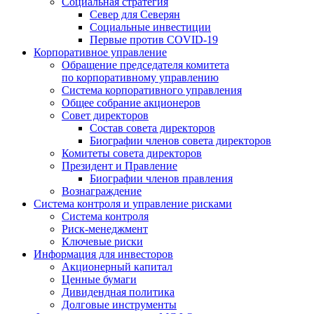
Социальная стратегия
Север для Северян
Социальные инвестиции
Первые против COVID‑19
Корпоративное управление
Обращение председателя комитета
по корпоративному управлению
Система корпоративного управления
Общее собрание акционеров
Совет директоров
Состав совета директоров
Биографии членов совета директоров
Комитеты совета директоров
Президент и Правление
Биографии членов правления
Вознаграждение
Система контроля и управление рисками
Система контроля
Риск-менеджмент
Ключевые риски
Информация для инвесторов
Акционерный капитал
Ценные бумаги
Дивидендная политика
Долговые инструменты