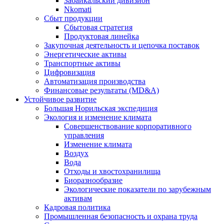
Забайкальский дивизион
Nkomati
Сбыт продукции
Сбытовая стратегия
Продуктовая линейка
Закупочная деятельность и цепочка поставок
Энергетические активы
Транспортные активы
Цифровизация
Автоматизация производства
Финансовые результаты (MD&A)
Устойчивое развитие
Большая Норильская экспедиция
Экология и изменение климата
Совершенствование корпоративного
управления
Изменение климата
Воздух
Вода
Отходы и хвостохранилища
Биоразнообразие
Экологические показатели по зарубежным
активам
Кадровая политика
Промышленная безопасность и охрана труда