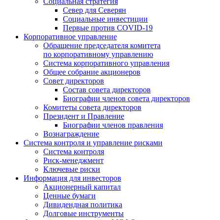
Социальная стратегия
Север для Северян
Социальные инвестиции
Первые против COVID‑19
Корпоративное управление
Обращение председателя комитета
по корпоративному управлению
Система корпоративного управления
Общее собрание акционеров
Совет директоров
Состав совета директоров
Биографии членов совета директоров
Комитеты совета директоров
Президент и Правление
Биографии членов правления
Вознаграждение
Система контроля и управление рисками
Система контроля
Риск-менеджмент
Ключевые риски
Информация для инвесторов
Акционерный капитал
Ценные бумаги
Дивидендная политика
Долговые инструменты