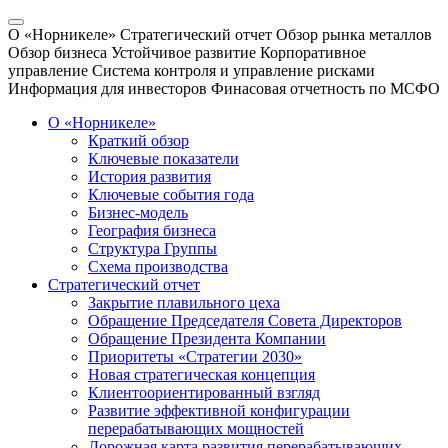
О «Норникеле»
Стратегический отчет
Обзор рынка металлов
Обзор бизнеса
Устойчивое развитие
Корпоративное
управление
Система контроля и управление рисками
Информация для инвесторов
Финасовая отчетность по МСФО
О «Норникеле»
Краткий обзор
Ключевые показатели
История развития
Ключевые события года
Бизнес-модель
География бизнеса
Структура Группы
Схема производства
Стратегический отчет
Закрытие плавильного цеха
Обращение Председателя Совета Директоров
Обращение Президента Компании
Приоритеты «Стратегии 2030»
Новая стратегическая концепция
Клиентоориентированный взгляд
Развитие эффективной конфигурации
перерабатывающих мощностей
Дорожная карта развития перерабатывающих