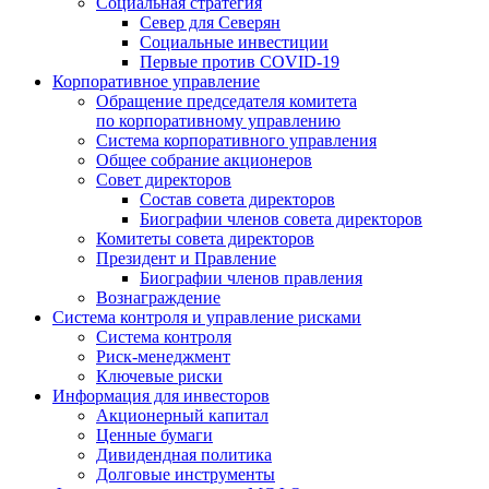
Социальная стратегия
Север для Северян
Социальные инвестиции
Первые против COVID‑19
Корпоративное управление
Обращение председателя комитета
по корпоративному управлению
Система корпоративного управления
Общее собрание акционеров
Совет директоров
Состав совета директоров
Биографии членов совета директоров
Комитеты совета директоров
Президент и Правление
Биографии членов правления
Вознаграждение
Система контроля и управление рисками
Система контроля
Риск-менеджмент
Ключевые риски
Информация для инвесторов
Акционерный капитал
Ценные бумаги
Дивидендная политика
Долговые инструменты