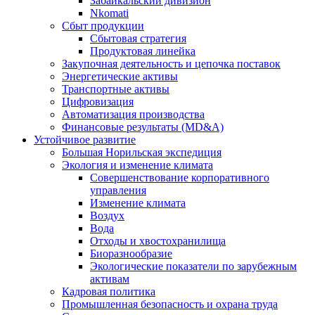
Забайкальский дивизион
Nkomati
Сбыт продукции
Сбытовая стратегия
Продуктовая линейка
Закупочная деятельность и цепочка поставок
Энергетические активы
Транспортные активы
Цифровизация
Автоматизация производства
Финансовые результаты (MD&A)
Устойчивое развитие
Большая Норильская экспедиция
Экология и изменение климата
Совершенствование корпоративного
управления
Изменение климата
Воздух
Вода
Отходы и хвостохранилища
Биоразнообразие
Экологические показатели по зарубежным
активам
Кадровая политика
Промышленная безопасность и охрана труда