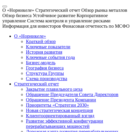
О «Норникеле»
Стратегический отчет
Обзор рынка металлов
Обзор бизнеса
Устойчивое развитие
Корпоративное
управление
Система контроля и управление рисками
Информация для инвесторов
Финасовая отчетность по МСФО
О «Норникеле»
Краткий обзор
Ключевые показатели
История развития
Ключевые события года
Бизнес-модель
География бизнеса
Структура Группы
Схема производства
Стратегический отчет
Закрытие плавильного цеха
Обращение Председателя Совета Директоров
Обращение Президента Компании
Приоритеты «Стратегии 2030»
Новая стратегическая концепция
Клиентоориентированный взгляд
Развитие эффективной конфигурации
перерабатывающих мощностей
Дорожная карта развития перерабатывающих