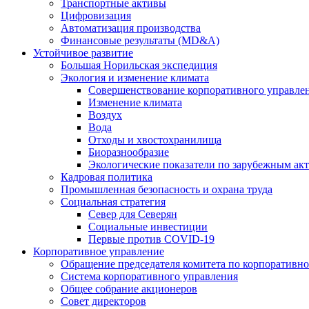
Транспортные активы
Цифровизация
Автоматизация производства
Финансовые результаты (MD&A)
Устойчивое развитие
Большая Норильская экспедиция
Экология и изменение климата
Совершенствование корпоративного управле
Изменение климата
Воздух
Вода
Отходы и хвостохранилища
Биоразнообразие
Экологические показатели по зарубежным ак
Кадровая политика
Промышленная безопасность и охрана труда
Социальная стратегия
Север для Северян
Социальные инвестиции
Первые против COVID‑19
Корпоративное управление
Обращение председателя комитета по корпоративн
Система корпоративного управления
Общее собрание акционеров
Совет директоров