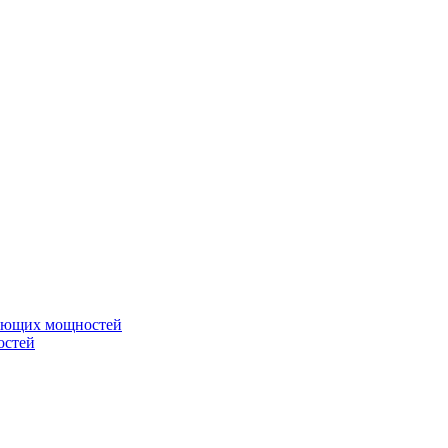
вающих мощностей
остей