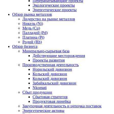
Перерабатывающие проекты
Экологические проекты
Энергетические проекты
Обзор рынка металлов
Лидерство на рынке металлов
Никель (Ni)
Медь (Cu)
Палладий (Pd)
Платина (Pt)
Родий (Rh)
Обзор бизнеса
Минерально-сырьевая база
Действующие месторождения
Проекты развития
Производственная деятельность
Норильский дивизион
Кольский дивизион
Кольский дивизион
Забайкальский дивизион
Nkomati
Сбыт продукции
Сбытовая стратегия
Продуктовая линейка
Закупочная деятельность и цепочка поставок
Энергетические активы