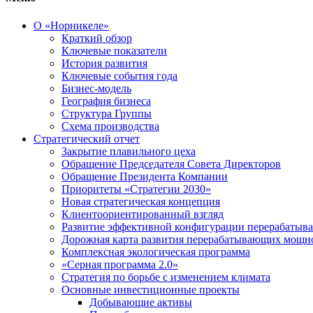
О «Норникеле»
Краткий обзор
Ключевые показатели
История развития
Ключевые события года
Бизнес-модель
География бизнеса
Структура Группы
Схема производства
Стратегический отчет
Закрытие плавильного цеха
Обращение Председателя Совета Директоров
Обращение Президента Компании
Приоритеты «Стратегии 2030»
Новая стратегическая концепция
Клиентоориентированный взгляд
Развитие эффективной конфигурации перерабаты
Дорожная карта развития перерабатывающих мощн
Комплексная экологическая программа
«Серная программа 2.0»
Стратегия по борьбе с изменением климата
Основные инвестиционные проекты
Добывающие активы