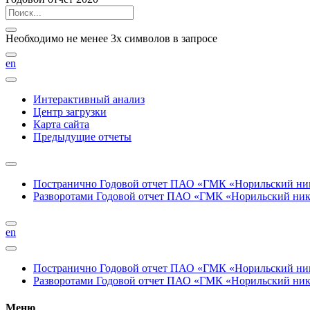
Необходимо не менее 3х символов в запросе
en
Интерактивный анализ
Центр загрузки
Карта сайта
Предыдущие отчеты
Постранично
Годовой отчет ПАО «ГМК «Норильский нике
Разворотами
Годовой отчет ПАО «ГМК «Норильский никел
en
Постранично
Годовой отчет ПАО «ГМК «Норильский нике
Разворотами
Годовой отчет ПАО «ГМК «Норильский никел
Меню