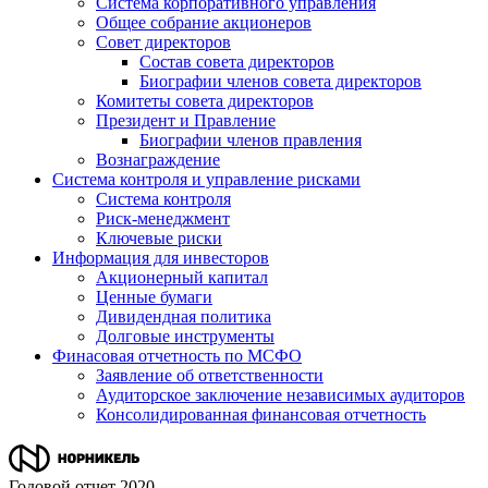
Система корпоративного управления
Общее собрание акционеров
Совет директоров
Состав совета директоров
Биографии членов совета директоров
Комитеты совета директоров
Президент и Правление
Биографии членов правления
Вознаграждение
Система контроля и управление рисками
Система контроля
Риск-менеджмент
Ключевые риски
Информация для инвесторов
Акционерный капитал
Ценные бумаги
Дивидендная политика
Долговые инструменты
Финасовая отчетность по МСФО
Заявление об ответственности
Аудиторское заключение независимых аудиторов
Консолидированная финансовая отчетность
Годовой отчет 2020