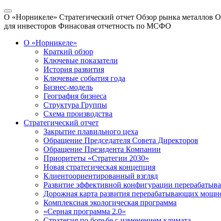
О «Норникеле»
Стратегический отчет
Обзор рынка металлов
О
для инвесторов
Финасовая отчетность по МСФО
О «Норникеле»
Краткий обзор
Ключевые показатели
История развития
Ключевые события года
Бизнес-модель
География бизнеса
Структура Группы
Схема производства
Стратегический отчет
Закрытие плавильного цеха
Обращение Председателя Совета Директоров
Обращение Президента Компании
Приоритеты «Стратегии 2030»
Новая стратегическая концепция
Клиентоориентированный взгляд
Развитие эффективной конфигурации перерабаты
Дорожная карта развития перерабатывающих мощн
Комплексная экологическая программа
«Серная программа 2.0»
Стратегия по борьбе с изменением климата