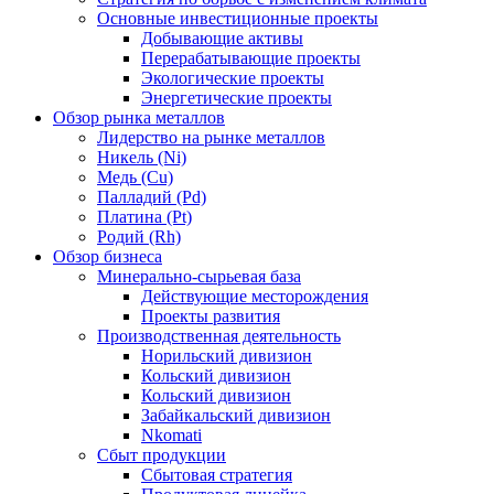
Основные инвестиционные проекты
Добывающие активы
Перерабатывающие проекты
Экологические проекты
Энергетические проекты
Обзор рынка металлов
Лидерство на рынке металлов
Никель (Ni)
Медь (Cu)
Палладий (Pd)
Платина (Pt)
Родий (Rh)
Обзор бизнеса
Минерально-сырьевая база
Действующие месторождения
Проекты развития
Производственная деятельность
Норильский дивизион
Кольский дивизион
Кольский дивизион
Забайкальский дивизион
Nkomati
Сбыт продукции
Сбытовая стратегия