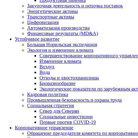
Продуктовая линейка
Закупочная деятельность и цепочка поставок
Энергетические активы
Транспортные активы
Цифровизация
Автоматизация производства
Финансовые результаты (MD&A)
Устойчивое развитие
Большая Норильская экспедиция
Экология и изменение климата
Совершенствование корпоративного управле
Изменение климата
Воздух
Вода
Отходы и хвостохранилища
Биоразнообразие
Экологические показатели по зарубежным ак
Кадровая политика
Промышленная безопасность и охрана труда
Социальная стратегия
Север для Северян
Социальные инвестиции
Первые против COVID‑19
Корпоративное управление
Обращение председателя комитета по корпоративн