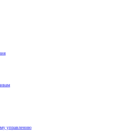
ния
тивам
ому управлению