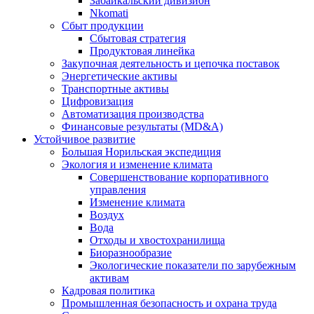
Забайкальский дивизион
Nkomati
Сбыт продукции
Сбытовая стратегия
Продуктовая линейка
Закупочная деятельность и цепочка поставок
Энергетические активы
Транспортные активы
Цифровизация
Автоматизация производства
Финансовые результаты (MD&A)
Устойчивое развитие
Большая Норильская экспедиция
Экология и изменение климата
Совершенствование корпоративного
управления
Изменение климата
Воздух
Вода
Отходы и хвостохранилища
Биоразнообразие
Экологические показатели по зарубежным
активам
Кадровая политика
Промышленная безопасность и охрана труда