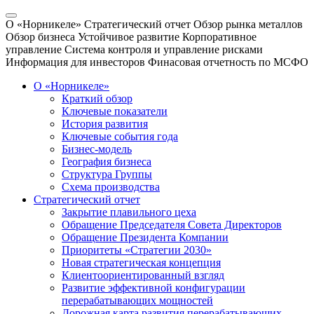
О «Норникеле»
Стратегический отчет
Обзор рынка металлов
Обзор бизнеса
Устойчивое развитие
Корпоративное
управление
Система контроля и управление рисками
Информация для инвесторов
Финасовая отчетность по МСФО
О «Норникеле»
Краткий обзор
Ключевые показатели
История развития
Ключевые события года
Бизнес-модель
География бизнеса
Структура Группы
Схема производства
Стратегический отчет
Закрытие плавильного цеха
Обращение Председателя Совета Директоров
Обращение Президента Компании
Приоритеты «Стратегии 2030»
Новая стратегическая концепция
Клиентоориентированный взгляд
Развитие эффективной конфигурации
перерабатывающих мощностей
Дорожная карта развития перерабатывающих