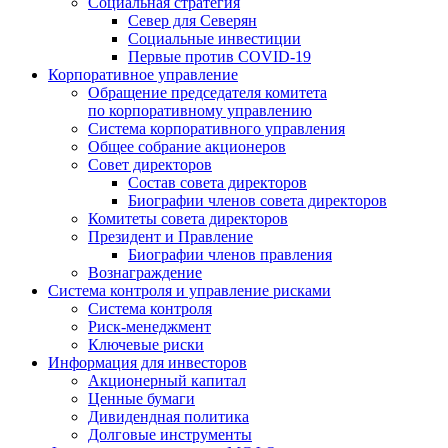
Социальная стратегия
Север для Северян
Социальные инвестиции
Первые против COVID‑19
Корпоративное управление
Обращение председателя комитета
по корпоративному управлению
Система корпоративного управления
Общее собрание акционеров
Совет директоров
Состав совета директоров
Биографии членов совета директоров
Комитеты совета директоров
Президент и Правление
Биографии членов правления
Вознаграждение
Система контроля и управление рисками
Система контроля
Риск-менеджмент
Ключевые риски
Информация для инвесторов
Акционерный капитал
Ценные бумаги
Дивидендная политика
Долговые инструменты