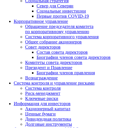
Социальная стратегия
Север для Северян
Социальные инвестиции
Первые против COVID‑19
Корпоративное управление
Обращение председателя комитета
по корпоративному управлению
Система корпоративного управления
Общее собрание акционеров
Совет директоров
Состав совета директоров
Биографии членов совета директоров
Комитеты совета директоров
Президент и Правление
Биографии членов правления
Вознаграждение
Система контроля и управление рисками
Система контроля
Риск-менеджмент
Ключевые риски
Информация для инвесторов
Акционерный капитал
Ценные бумаги
Дивидендная политика
Долговые инструменты