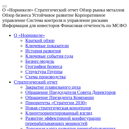
О «Норникеле»
Стратегический отчет
Обзор рынка металлов
Обзор бизнеса
Устойчивое развитие
Корпоративное
управление
Система контроля и управление рисками
Информация для инвесторов
Финасовая отчетность по МСФО
О «Норникеле»
Краткий обзор
Ключевые показатели
История развития
Ключевые события года
Бизнес-модель
География бизнеса
Структура Группы
Схема производства
Стратегический отчет
Закрытие плавильного цеха
Обращение Председателя Совета Директоров
Обращение Президента Компании
Приоритеты «Стратегии 2030»
Новая стратегическая концепция
Клиентоориентированный взгляд
Развитие эффективной конфигурации
перерабатывающих мощностей
Дорожная карта развития перерабатывающих