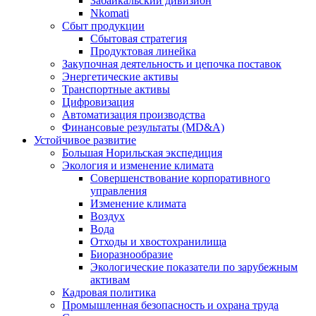
Забайкальский дивизион
Nkomati
Сбыт продукции
Сбытовая стратегия
Продуктовая линейка
Закупочная деятельность и цепочка поставок
Энергетические активы
Транспортные активы
Цифровизация
Автоматизация производства
Финансовые результаты (MD&A)
Устойчивое развитие
Большая Норильская экспедиция
Экология и изменение климата
Совершенствование корпоративного
управления
Изменение климата
Воздух
Вода
Отходы и хвостохранилища
Биоразнообразие
Экологические показатели по зарубежным
активам
Кадровая политика
Промышленная безопасность и охрана труда