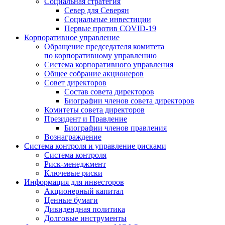
Социальная стратегия
Север для Северян
Социальные инвестиции
Первые против COVID‑19
Корпоративное управление
Обращение председателя комитета
по корпоративному управлению
Система корпоративного управления
Общее собрание акционеров
Совет директоров
Состав совета директоров
Биографии членов совета директоров
Комитеты совета директоров
Президент и Правление
Биографии членов правления
Вознаграждение
Система контроля и управление рисками
Система контроля
Риск-менеджмент
Ключевые риски
Информация для инвесторов
Акционерный капитал
Ценные бумаги
Дивидендная политика
Долговые инструменты