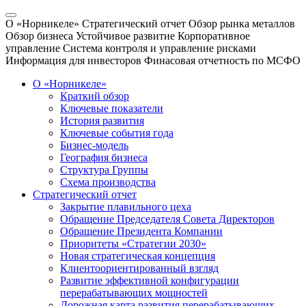
О «Норникеле»
Стратегический отчет
Обзор рынка металлов
Обзор бизнеса
Устойчивое развитие
Корпоративное
управление
Система контроля и управление рисками
Информация для инвесторов
Финасовая отчетность по МСФО
О «Норникеле»
Краткий обзор
Ключевые показатели
История развития
Ключевые события года
Бизнес-модель
География бизнеса
Структура Группы
Схема производства
Стратегический отчет
Закрытие плавильного цеха
Обращение Председателя Совета Директоров
Обращение Президента Компании
Приоритеты «Стратегии 2030»
Новая стратегическая концепция
Клиентоориентированный взгляд
Развитие эффективной конфигурации
перерабатывающих мощностей
Дорожная карта развития перерабатывающих