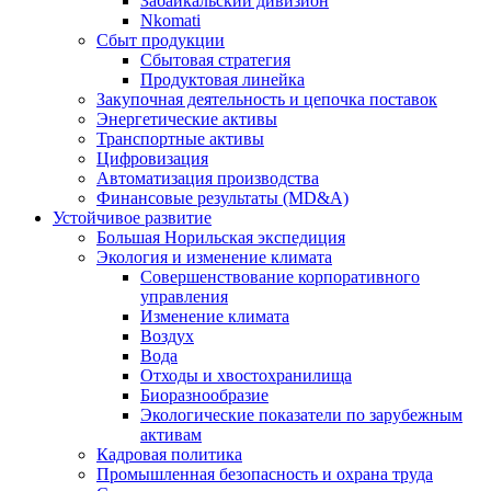
Забайкальский дивизион
Nkomati
Сбыт продукции
Сбытовая стратегия
Продуктовая линейка
Закупочная деятельность и цепочка поставок
Энергетические активы
Транспортные активы
Цифровизация
Автоматизация производства
Финансовые результаты (MD&A)
Устойчивое развитие
Большая Норильская экспедиция
Экология и изменение климата
Совершенствование корпоративного
управления
Изменение климата
Воздух
Вода
Отходы и хвостохранилища
Биоразнообразие
Экологические показатели по зарубежным
активам
Кадровая политика
Промышленная безопасность и охрана труда