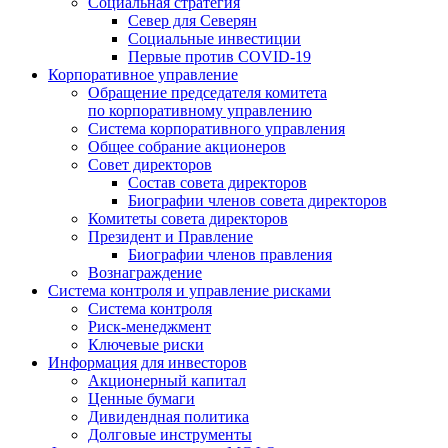
Социальная стратегия
Север для Северян
Социальные инвестиции
Первые против COVID‑19
Корпоративное управление
Обращение председателя комитета
по корпоративному управлению
Система корпоративного управления
Общее собрание акционеров
Совет директоров
Состав совета директоров
Биографии членов совета директоров
Комитеты совета директоров
Президент и Правление
Биографии членов правления
Вознаграждение
Система контроля и управление рисками
Система контроля
Риск-менеджмент
Ключевые риски
Информация для инвесторов
Акционерный капитал
Ценные бумаги
Дивидендная политика
Долговые инструменты