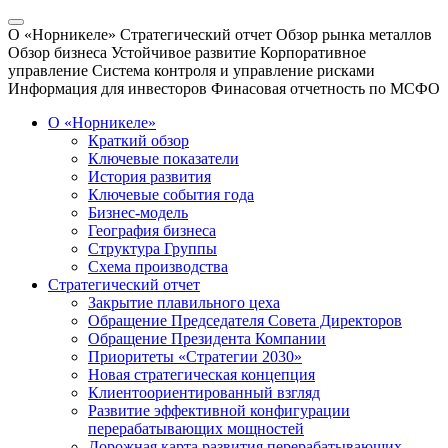
О «Норникеле»
Стратегический отчет
Обзор рынка металлов
Обзор бизнеса
Устойчивое развитие
Корпоративное
управление
Система контроля и управление рисками
Информация для инвесторов
Финасовая отчетность по МСФО
О «Норникеле»
Краткий обзор
Ключевые показатели
История развития
Ключевые события года
Бизнес-модель
География бизнеса
Структура Группы
Схема производства
Стратегический отчет
Закрытие плавильного цеха
Обращение Председателя Совета Директоров
Обращение Президента Компании
Приоритеты «Стратегии 2030»
Новая стратегическая концепция
Клиентоориентированный взгляд
Развитие эффективной конфигурации
перерабатывающих мощностей
Дорожная карта развития перерабатывающих