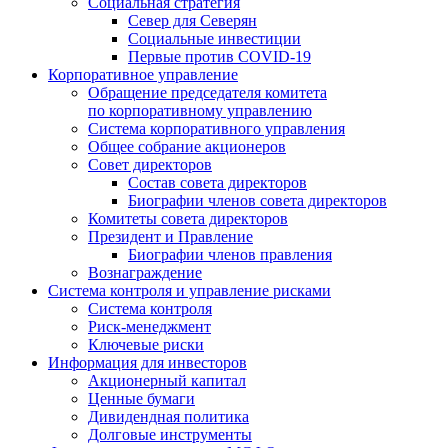
Социальная стратегия
Север для Северян
Социальные инвестиции
Первые против COVID‑19
Корпоративное управление
Обращение председателя комитета
по корпоративному управлению
Система корпоративного управления
Общее собрание акционеров
Совет директоров
Состав совета директоров
Биографии членов совета директоров
Комитеты совета директоров
Президент и Правление
Биографии членов правления
Вознаграждение
Система контроля и управление рисками
Система контроля
Риск-менеджмент
Ключевые риски
Информация для инвесторов
Акционерный капитал
Ценные бумаги
Дивидендная политика
Долговые инструменты