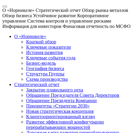
О «Норникеле»
Стратегический отчет
Обзор рынка металлов
Обзор бизнеса
Устойчивое развитие
Корпоративное
управление
Система контроля и управление рисками
Информация для инвесторов
Финасовая отчетность по МСФО
О «Норникеле»
Краткий обзор
Ключевые показатели
История развития
Ключевые события года
Бизнес-модель
География бизнеса
Структура Группы
Схема производства
Стратегический отчет
Закрытие плавильного цеха
Обращение Председателя Совета Директоров
Обращение Президента Компании
Приоритеты «Стратегии 2030»
Новая стратегическая концепция
Клиентоориентированный взгляд
Развитие эффективной конфигурации
перерабатывающих мощностей
Дорожная карта развития перерабатывающих