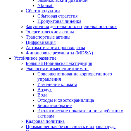
Забайкальский дивизион
Nkomati
Сбыт продукции
Сбытовая стратегия
Продуктовая линейка
Закупочная деятельность и цепочка поставок
Энергетические активы
Транспортные активы
Цифровизация
Автоматизация производства
Финансовые результаты (MD&A)
Устойчивое развитие
Большая Норильская экспедиция
Экология и изменение климата
Совершенствование корпоративного
управления
Изменение климата
Воздух
Вода
Отходы и хвостохранилища
Биоразнообразие
Экологические показатели по зарубежным
активам
Кадровая политика
Промышленная безопасность и охрана труда