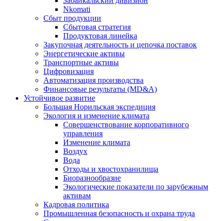
Забайкальский дивизион
Nkomati
Сбыт продукции
Сбытовая стратегия
Продуктовая линейка
Закупочная деятельность и цепочка поставок
Энергетические активы
Транспортные активы
Цифровизация
Автоматизация производства
Финансовые результаты (MD&A)
Устойчивое развитие
Большая Норильская экспедиция
Экология и изменение климата
Совершенствование корпоративного
управления
Изменение климата
Воздух
Вода
Отходы и хвостохранилища
Биоразнообразие
Экологические показатели по зарубежным
активам
Кадровая политика
Промышленная безопасность и охрана труда