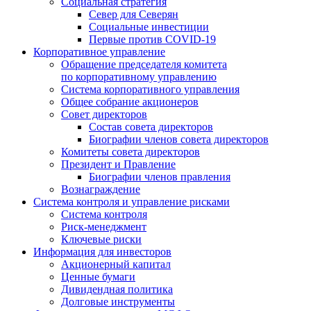
Социальная стратегия
Север для Северян
Социальные инвестиции
Первые против COVID‑19
Корпоративное управление
Обращение председателя комитета
по корпоративному управлению
Система корпоративного управления
Общее собрание акционеров
Совет директоров
Состав совета директоров
Биографии членов совета директоров
Комитеты совета директоров
Президент и Правление
Биографии членов правления
Вознаграждение
Система контроля и управление рисками
Система контроля
Риск-менеджмент
Ключевые риски
Информация для инвесторов
Акционерный капитал
Ценные бумаги
Дивидендная политика
Долговые инструменты