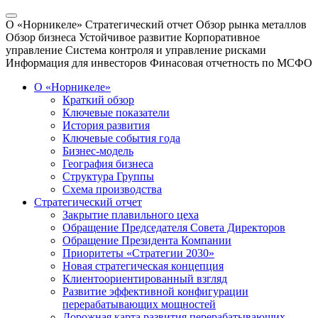
О «Норникеле»
Стратегический отчет
Обзор рынка металлов
Обзор бизнеса
Устойчивое развитие
Корпоративное
управление
Система контроля и управление рисками
Информация для инвесторов
Финасовая отчетность по МСФО
О «Норникеле»
Краткий обзор
Ключевые показатели
История развития
Ключевые события года
Бизнес-модель
География бизнеса
Структура Группы
Схема производства
Стратегический отчет
Закрытие плавильного цеха
Обращение Председателя Совета Директоров
Обращение Президента Компании
Приоритеты «Стратегии 2030»
Новая стратегическая концепция
Клиентоориентированный взгляд
Развитие эффективной конфигурации
перерабатывающих мощностей
Дорожная карта развития перерабатывающих