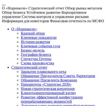
О «Норникеле»
Стратегический отчет
Обзор рынка металлов
Обзор бизнеса
Устойчивое развитие
Корпоративное
управление
Система контроля и управление рисками
Информация для инвесторов
Финасовая отчетность по МСФО
О «Норникеле»
Краткий обзор
Ключевые показатели
История развития
Ключевые события года
Бизнес-модель
География бизнеса
Структура Группы
Схема производства
Стратегический отчет
Закрытие плавильного цеха
Обращение Председателя Совета Директоров
Обращение Президента Компании
Приоритеты «Стратегии 2030»
Новая стратегическая концепция
Клиентоориентированный взгляд
Развитие эффективной конфигурации
перерабатывающих мощностей
Дорожная карта развития перерабатывающих