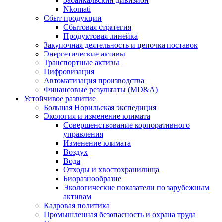
Забайкальский дивизион
Nkomati
Сбыт продукции
Сбытовая стратегия
Продуктовая линейка
Закупочная деятельность и цепочка поставок
Энергетические активы
Транспортные активы
Цифровизация
Автоматизация производства
Финансовые результаты (MD&A)
Устойчивое развитие
Большая Норильская экспедиция
Экология и изменение климата
Совершенствование корпоративного
управления
Изменение климата
Воздух
Вода
Отходы и хвостохранилища
Биоразнообразие
Экологические показатели по зарубежным
активам
Кадровая политика
Промышленная безопасность и охрана труда