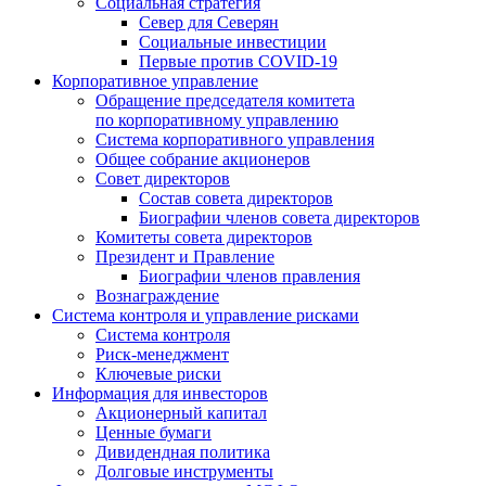
Социальная стратегия
Север для Северян
Социальные инвестиции
Первые против COVID‑19
Корпоративное управление
Обращение председателя комитета
по корпоративному управлению
Система корпоративного управления
Общее собрание акционеров
Совет директоров
Состав совета директоров
Биографии членов совета директоров
Комитеты совета директоров
Президент и Правление
Биографии членов правления
Вознаграждение
Система контроля и управление рисками
Система контроля
Риск-менеджмент
Ключевые риски
Информация для инвесторов
Акционерный капитал
Ценные бумаги
Дивидендная политика
Долговые инструменты