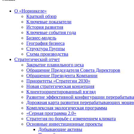
О «Норникеле»
Краткий обзор
Ключевые показатели
История развития
Ключевые события года
Бизнес-модель
География бизнеса
Структура Группы
Схема производства
Стратегический отчет
Закрытие плавильного цеха
Обращение Председателя Совета Директоров
Обращение Президента Компании
Приоритеты «Стратегии 2030»
Новая стратегическая концепция
Клиентоориентированный взгляд
Развитие эффективной конфигурации перерабаты
Дорожная карта развития перерабатывающих мощн
Комплексная экологическая программа
«Серная программа 2.0»
Стратегия по борьбе с изменением климата
Основные инвестиционные проекты
Добывающие активы