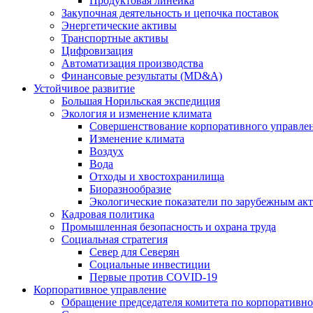
Продуктовая линейка
Закупочная деятельность и цепочка поставок
Энергетические активы
Транспортные активы
Цифровизация
Автоматизация производства
Финансовые результаты (MD&A)
Устойчивое развитие
Большая Норильская экспедиция
Экология и изменение климата
Совершенствование корпоративного управле
Изменение климата
Воздух
Вода
Отходы и хвостохранилища
Биоразнообразие
Экологические показатели по зарубежным ак
Кадровая политика
Промышленная безопасность и охрана труда
Социальная стратегия
Север для Северян
Социальные инвестиции
Первые против COVID‑19
Корпоративное управление
Обращение председателя комитета по корпоративн