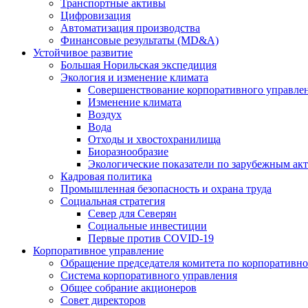
Транспортные активы
Цифровизация
Автоматизация производства
Финансовые результаты (MD&A)
Устойчивое развитие
Большая Норильская экспедиция
Экология и изменение климата
Совершенствование корпоративного управле
Изменение климата
Воздух
Вода
Отходы и хвостохранилища
Биоразнообразие
Экологические показатели по зарубежным ак
Кадровая политика
Промышленная безопасность и охрана труда
Социальная стратегия
Север для Северян
Социальные инвестиции
Первые против COVID‑19
Корпоративное управление
Обращение председателя комитета по корпоративн
Система корпоративного управления
Общее собрание акционеров
Совет директоров