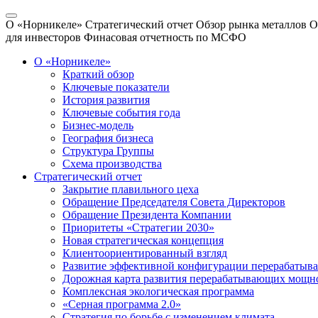
О «Норникеле»
Стратегический отчет
Обзор рынка металлов
О
для инвесторов
Финасовая отчетность по МСФО
О «Норникеле»
Краткий обзор
Ключевые показатели
История развития
Ключевые события года
Бизнес-модель
География бизнеса
Структура Группы
Схема производства
Стратегический отчет
Закрытие плавильного цеха
Обращение Председателя Совета Директоров
Обращение Президента Компании
Приоритеты «Стратегии 2030»
Новая стратегическая концепция
Клиентоориентированный взгляд
Развитие эффективной конфигурации перерабаты
Дорожная карта развития перерабатывающих мощн
Комплексная экологическая программа
«Серная программа 2.0»
Стратегия по борьбе с изменением климата