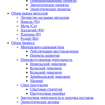
Перерабатывающие проекты
Экологические проекты
Энергетические проекты
Обзор рынка металлов
Лидерство на рынке металлов
Никель (Ni)
Медь (Cu)
Палладий (Pd)
Платина (Pt)
Родий (Rh)
Обзор бизнеса
Минерально-сырьевая база
Действующие месторождения
Проекты развития
Производственная деятельность
Норильский дивизион
Кольский дивизион
Кольский дивизион
Забайкальский дивизион
Nkomati
Сбыт продукции
Сбытовая стратегия
Продуктовая линейка
Закупочная деятельность и цепочка поставок
Энергетические активы