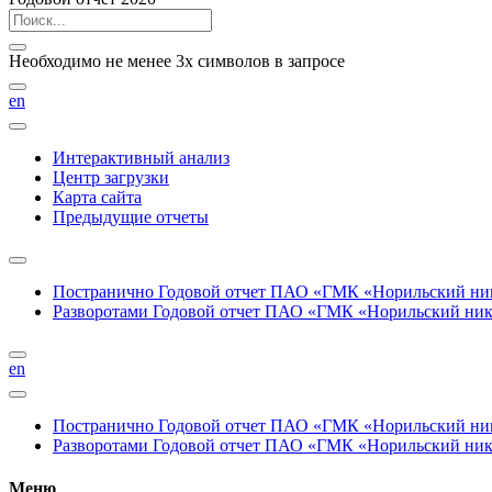
Необходимо не менее 3х символов в запросе
en
Интерактивный анализ
Центр загрузки
Карта сайта
Предыдущие отчеты
Постранично
Годовой отчет ПАО «ГМК «Норильский нике
Разворотами
Годовой отчет ПАО «ГМК «Норильский никел
en
Постранично
Годовой отчет ПАО «ГМК «Норильский нике
Разворотами
Годовой отчет ПАО «ГМК «Норильский никел
Меню