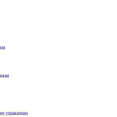
ния
тивам
ому управлению