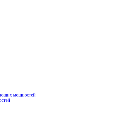
вающих мощностей
остей