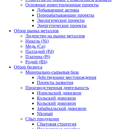
Основные инвестиционные проекты
Добывающие активы
Перерабатывающие проекты
Экологические проекты
Энергетические проекты
Обзор рынка металлов
Лидерство на рынке металлов
Никель (Ni)
Медь (Cu)
Палладий (Pd)
Платина (Pt)
Родий (Rh)
Обзор бизнеса
Минерально-сырьевая база
Действующие месторождения
Проекты развития
Производственная деятельность
Норильский дивизион
Кольский дивизион
Кольский дивизион
Забайкальский дивизион
Nkomati
Сбыт продукции
Сбытовая стратегия