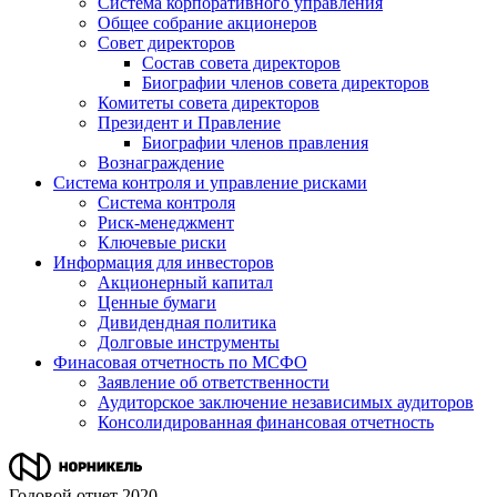
Система корпоративного управления
Общее собрание акционеров
Совет директоров
Состав совета директоров
Биографии членов совета директоров
Комитеты совета директоров
Президент и Правление
Биографии членов правления
Вознаграждение
Система контроля и управление рисками
Система контроля
Риск-менеджмент
Ключевые риски
Информация для инвесторов
Акционерный капитал
Ценные бумаги
Дивидендная политика
Долговые инструменты
Финасовая отчетность по МСФО
Заявление об ответственности
Аудиторское заключение независимых аудиторов
Консолидированная финансовая отчетность
Годовой отчет 2020