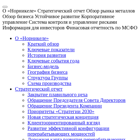
О «Норникеле»
Стратегический отчет
Обзор рынка металлов
Обзор бизнеса
Устойчивое развитие
Корпоративное
управление
Система контроля и управление рисками
Информация для инвесторов
Финасовая отчетность по МСФО
О «Норникеле»
Краткий обзор
Ключевые показатели
История развития
Ключевые события года
Бизнес-модель
География бизнеса
Структура Группы
Схема производства
Стратегический отчет
Закрытие плавильного цеха
Обращение Председателя Совета Директоров
Обращение Президента Компании
Приоритеты «Стратегии 2030»
Новая стратегическая концепция
Клиентоориентированный взгляд
Развитие эффективной конфигурации
перерабатывающих мощностей
Дорожная карта развития перерабатывающих