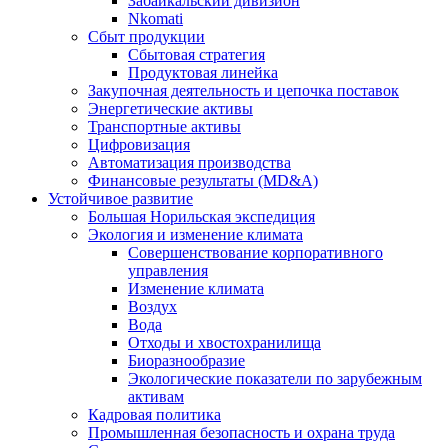
Забайкальский дивизион
Nkomati
Сбыт продукции
Сбытовая стратегия
Продуктовая линейка
Закупочная деятельность и цепочка поставок
Энергетические активы
Транспортные активы
Цифровизация
Автоматизация производства
Финансовые результаты (MD&A)
Устойчивое развитие
Большая Норильская экспедиция
Экология и изменение климата
Совершенствование корпоративного
управления
Изменение климата
Воздух
Вода
Отходы и хвостохранилища
Биоразнообразие
Экологические показатели по зарубежным
активам
Кадровая политика
Промышленная безопасность и охрана труда