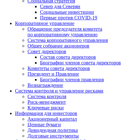
Социальная стратегия
Север для Северян
Социальные инвестиции
Первые против COVID‑19
Корпоративное управление
Обращение председателя комитета
по корпоративному управлению
Система корпоративного управления
Общее собрание акционеров
Совет директоров
Состав совета директоров
Биографии членов совета директоров
Комитеты совета директоров
Президент и Правление
Биографии членов правления
Вознаграждение
Система контроля и управление рисками
Система контроля
Риск-менеджмент
Ключевые риски
Информация для инвесторов
Акционерный капитал
Ценные бумаги
Дивидендная политика
Долговые инструменты