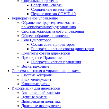
Социальная стратегия
Север для Северян
Социальные инвестиции
Первые против COVID‑19
Корпоративное управление
Обращение председателя комитета
по корпоративному управлению
Система корпоративного управления
Общее собрание акционеров
Совет директоров
Состав совета директоров
Биографии членов совета директоров
Комитеты совета директоров
Президент и Правление
Биографии членов правления
Вознаграждение
Система контроля и управление рисками
Система контроля
Риск-менеджмент
Ключевые риски
Информация для инвесторов
Акционерный капитал
Ценные бумаги
Дивидендная политика
Долговые инструменты