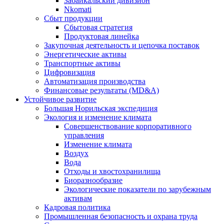
Забайкальский дивизион
Nkomati
Сбыт продукции
Сбытовая стратегия
Продуктовая линейка
Закупочная деятельность и цепочка поставок
Энергетические активы
Транспортные активы
Цифровизация
Автоматизация производства
Финансовые результаты (MD&A)
Устойчивое развитие
Большая Норильская экспедиция
Экология и изменение климата
Совершенствование корпоративного
управления
Изменение климата
Воздух
Вода
Отходы и хвостохранилища
Биоразнообразие
Экологические показатели по зарубежным
активам
Кадровая политика
Промышленная безопасность и охрана труда