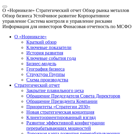
О «Норникеле»
Стратегический отчет
Обзор рынка металлов
Обзор бизнеса
Устойчивое развитие
Корпоративное
управление
Система контроля и управление рисками
Информация для инвесторов
Финасовая отчетность по МСФО
О «Норникеле»
Краткий обзор
Ключевые показатели
История развития
Ключевые события года
Бизнес-модель
География бизнеса
Структура Группы
Схема производства
Стратегический отчет
Закрытие плавильного цеха
Обращение Председателя Совета Директоров
Обращение Президента Компании
Приоритеты «Стратегии 2030»
Новая стратегическая концепция
Клиентоориентированный взгляд
Развитие эффективной конфигурации
перерабатывающих мощностей
Дорожная карта развития перерабатывающих