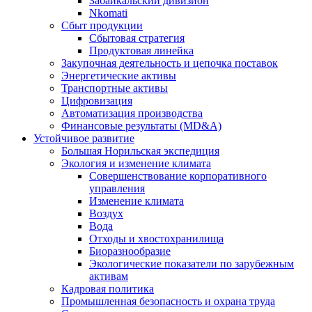
Забайкальский дивизион
Nkomati
Сбыт продукции
Сбытовая стратегия
Продуктовая линейка
Закупочная деятельность и цепочка поставок
Энергетические активы
Транспортные активы
Цифровизация
Автоматизация производства
Финансовые результаты (MD&A)
Устойчивое развитие
Большая Норильская экспедиция
Экология и изменение климата
Совершенствование корпоративного
управления
Изменение климата
Воздух
Вода
Отходы и хвостохранилища
Биоразнообразие
Экологические показатели по зарубежным
активам
Кадровая политика
Промышленная безопасность и охрана труда