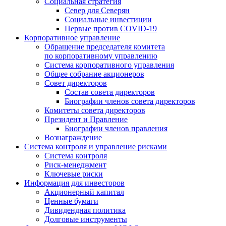
Социальная стратегия
Север для Северян
Социальные инвестиции
Первые против COVID‑19
Корпоративное управление
Обращение председателя комитета
по корпоративному управлению
Система корпоративного управления
Общее собрание акционеров
Совет директоров
Состав совета директоров
Биографии членов совета директоров
Комитеты совета директоров
Президент и Правление
Биографии членов правления
Вознаграждение
Система контроля и управление рисками
Система контроля
Риск-менеджмент
Ключевые риски
Информация для инвесторов
Акционерный капитал
Ценные бумаги
Дивидендная политика
Долговые инструменты