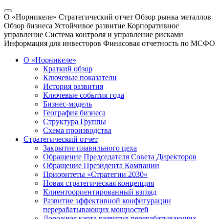
О «Норникеле»
Стратегический отчет
Обзор рынка металлов
Обзор бизнеса
Устойчивое развитие
Корпоративное
управление
Система контроля и управление рисками
Информация для инвесторов
Финасовая отчетность по МСФО
О «Норникеле»
Краткий обзор
Ключевые показатели
История развития
Ключевые события года
Бизнес-модель
География бизнеса
Структура Группы
Схема производства
Стратегический отчет
Закрытие плавильного цеха
Обращение Председателя Совета Директоров
Обращение Президента Компании
Приоритеты «Стратегии 2030»
Новая стратегическая концепция
Клиентоориентированный взгляд
Развитие эффективной конфигурации
перерабатывающих мощностей
Дорожная карта развития перерабатывающих