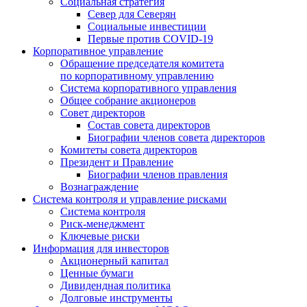
Социальная стратегия
Север для Северян
Социальные инвестиции
Первые против COVID‑19
Корпоративное управление
Обращение председателя комитета
по корпоративному управлению
Система корпоративного управления
Общее собрание акционеров
Совет директоров
Состав совета директоров
Биографии членов совета директоров
Комитеты совета директоров
Президент и Правление
Биографии членов правления
Вознаграждение
Система контроля и управление рисками
Система контроля
Риск-менеджмент
Ключевые риски
Информация для инвесторов
Акционерный капитал
Ценные бумаги
Дивидендная политика
Долговые инструменты