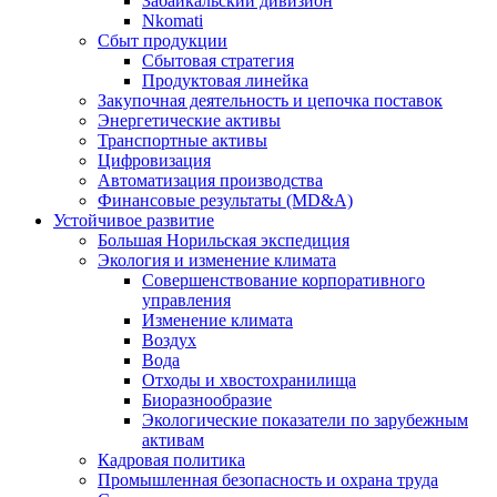
Забайкальский дивизион
Nkomati
Сбыт продукции
Сбытовая стратегия
Продуктовая линейка
Закупочная деятельность и цепочка поставок
Энергетические активы
Транспортные активы
Цифровизация
Автоматизация производства
Финансовые результаты (MD&A)
Устойчивое развитие
Большая Норильская экспедиция
Экология и изменение климата
Совершенствование корпоративного
управления
Изменение климата
Воздух
Вода
Отходы и хвостохранилища
Биоразнообразие
Экологические показатели по зарубежным
активам
Кадровая политика
Промышленная безопасность и охрана труда