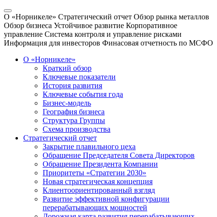
О «Норникеле»
Стратегический отчет
Обзор рынка металлов
Обзор бизнеса
Устойчивое развитие
Корпоративное
управление
Система контроля и управление рисками
Информация для инвесторов
Финасовая отчетность по МСФО
О «Норникеле»
Краткий обзор
Ключевые показатели
История развития
Ключевые события года
Бизнес-модель
География бизнеса
Структура Группы
Схема производства
Стратегический отчет
Закрытие плавильного цеха
Обращение Председателя Совета Директоров
Обращение Президента Компании
Приоритеты «Стратегии 2030»
Новая стратегическая концепция
Клиентоориентированный взгляд
Развитие эффективной конфигурации
перерабатывающих мощностей
Дорожная карта развития перерабатывающих