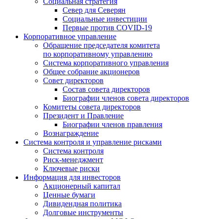
Социальная стратегия
Север для Северян
Социальные инвестиции
Первые против COVID‑19
Корпоративное управление
Обращение председателя комитета
по корпоративному управлению
Система корпоративного управления
Общее собрание акционеров
Совет директоров
Состав совета директоров
Биографии членов совета директоров
Комитеты совета директоров
Президент и Правление
Биографии членов правления
Вознаграждение
Система контроля и управление рисками
Система контроля
Риск-менеджмент
Ключевые риски
Информация для инвесторов
Акционерный капитал
Ценные бумаги
Дивидендная политика
Долговые инструменты