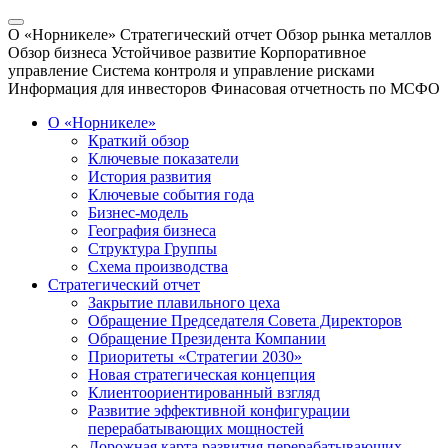
О «Норникеле»
Стратегический отчет
Обзор рынка металлов
Обзор бизнеса
Устойчивое развитие
Корпоративное
управление
Система контроля и управление рисками
Информация для инвесторов
Финасовая отчетность по МСФО
О «Норникеле»
Краткий обзор
Ключевые показатели
История развития
Ключевые события года
Бизнес-модель
География бизнеса
Структура Группы
Схема производства
Стратегический отчет
Закрытие плавильного цеха
Обращение Председателя Совета Директоров
Обращение Президента Компании
Приоритеты «Стратегии 2030»
Новая стратегическая концепция
Клиентоориентированный взгляд
Развитие эффективной конфигурации
перерабатывающих мощностей
Дорожная карта развития перерабатывающих