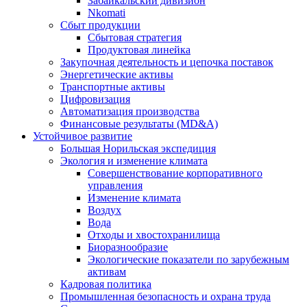
Забайкальский дивизион
Nkomati
Сбыт продукции
Сбытовая стратегия
Продуктовая линейка
Закупочная деятельность и цепочка поставок
Энергетические активы
Транспортные активы
Цифровизация
Автоматизация производства
Финансовые результаты (MD&A)
Устойчивое развитие
Большая Норильская экспедиция
Экология и изменение климата
Совершенствование корпоративного
управления
Изменение климата
Воздух
Вода
Отходы и хвостохранилища
Биоразнообразие
Экологические показатели по зарубежным
активам
Кадровая политика
Промышленная безопасность и охрана труда