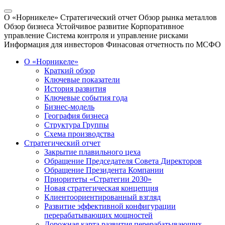
О «Норникеле»
Стратегический отчет
Обзор рынка металлов
Обзор бизнеса
Устойчивое развитие
Корпоративное
управление
Система контроля и управление рисками
Информация для инвесторов
Финасовая отчетность по МСФО
О «Норникеле»
Краткий обзор
Ключевые показатели
История развития
Ключевые события года
Бизнес-модель
География бизнеса
Структура Группы
Схема производства
Стратегический отчет
Закрытие плавильного цеха
Обращение Председателя Совета Директоров
Обращение Президента Компании
Приоритеты «Стратегии 2030»
Новая стратегическая концепция
Клиентоориентированный взгляд
Развитие эффективной конфигурации
перерабатывающих мощностей
Дорожная карта развития перерабатывающих