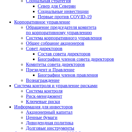
Социальная стратегия
Север для Северян
Социальные инвестиции
Первые против COVID‑19
Корпоративное управление
Обращение председателя комитета
по корпоративному управлению
Система корпоративного управления
Общее собрание акционеров
Совет директоров
Состав совета директоров
Биографии членов совета директоров
Комитеты совета директоров
Президент и Правление
Биографии членов правления
Вознаграждение
Система контроля и управление рисками
Система контроля
Риск-менеджмент
Ключевые риски
Информация для инвесторов
Акционерный капитал
Ценные бумаги
Дивидендная политика
Долговые инструменты