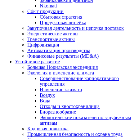
Забайкальский дивизион
Nkomati
Сбыт продукции
Сбытовая стратегия
Продуктовая линейка
Закупочная деятельность и цепочка поставок
Энергетические активы
Транспортные активы
Цифровизация
Автоматизация производства
Финансовые результаты (MD&A)
Устойчивое развитие
Большая Норильская экспедиция
Экология и изменение климата
Совершенствование корпоративного
управления
Изменение климата
Воздух
Вода
Отходы и хвостохранилища
Биоразнообразие
Экологические показатели по зарубежным
активам
Кадровая политика
Промышленная безопасность и охрана труда