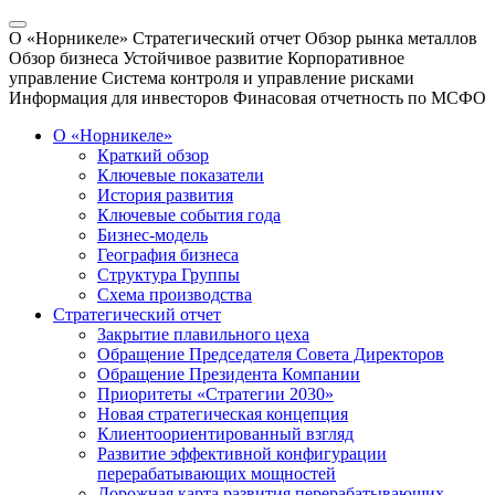
О «Норникеле»
Стратегический отчет
Обзор рынка металлов
Обзор бизнеса
Устойчивое развитие
Корпоративное
управление
Система контроля и управление рисками
Информация для инвесторов
Финасовая отчетность по МСФО
О «Норникеле»
Краткий обзор
Ключевые показатели
История развития
Ключевые события года
Бизнес-модель
География бизнеса
Структура Группы
Схема производства
Стратегический отчет
Закрытие плавильного цеха
Обращение Председателя Совета Директоров
Обращение Президента Компании
Приоритеты «Стратегии 2030»
Новая стратегическая концепция
Клиентоориентированный взгляд
Развитие эффективной конфигурации
перерабатывающих мощностей
Дорожная карта развития перерабатывающих