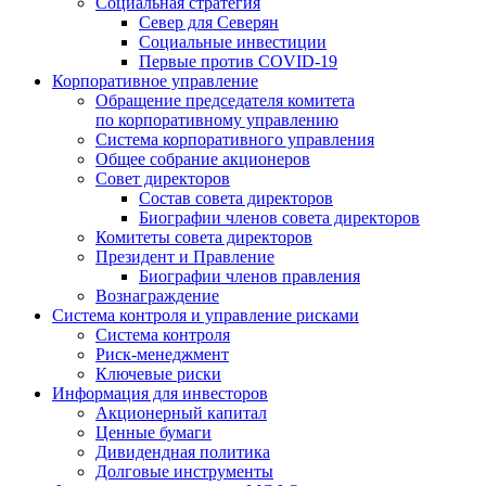
Социальная стратегия
Север для Северян
Социальные инвестиции
Первые против COVID‑19
Корпоративное управление
Обращение председателя комитета
по корпоративному управлению
Система корпоративного управления
Общее собрание акционеров
Совет директоров
Состав совета директоров
Биографии членов совета директоров
Комитеты совета директоров
Президент и Правление
Биографии членов правления
Вознаграждение
Система контроля и управление рисками
Система контроля
Риск-менеджмент
Ключевые риски
Информация для инвесторов
Акционерный капитал
Ценные бумаги
Дивидендная политика
Долговые инструменты