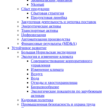
Забайкальский дивизион
Nkomati
Сбыт продукции
Сбытовая стратегия
Продуктовая линейка
Закупочная деятельность и цепочка поставок
Энергетические активы
Транспортные активы
Цифровизация
Автоматизация производства
Финансовые результаты (MD&A)
Устойчивое развитие
Большая Норильская экспедиция
Экология и изменение климата
Совершенствование корпоративного
управления
Изменение климата
Воздух
Вода
Отходы и хвостохранилища
Биоразнообразие
Экологические показатели по зарубежным
активам
Кадровая политика
Промышленная безопасность и охрана труда