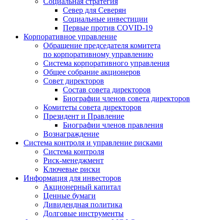
Социальная стратегия
Север для Северян
Социальные инвестиции
Первые против COVID‑19
Корпоративное управление
Обращение председателя комитета
по корпоративному управлению
Система корпоративного управления
Общее собрание акционеров
Совет директоров
Состав совета директоров
Биографии членов совета директоров
Комитеты совета директоров
Президент и Правление
Биографии членов правления
Вознаграждение
Система контроля и управление рисками
Система контроля
Риск-менеджмент
Ключевые риски
Информация для инвесторов
Акционерный капитал
Ценные бумаги
Дивидендная политика
Долговые инструменты