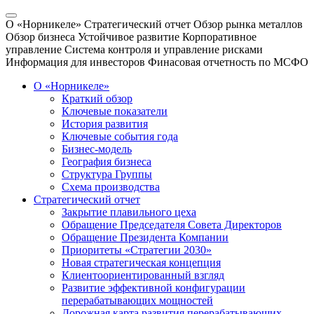
О «Норникеле»
Стратегический отчет
Обзор рынка металлов
Обзор бизнеса
Устойчивое развитие
Корпоративное
управление
Система контроля и управление рисками
Информация для инвесторов
Финасовая отчетность по МСФО
О «Норникеле»
Краткий обзор
Ключевые показатели
История развития
Ключевые события года
Бизнес-модель
География бизнеса
Структура Группы
Схема производства
Стратегический отчет
Закрытие плавильного цеха
Обращение Председателя Совета Директоров
Обращение Президента Компании
Приоритеты «Стратегии 2030»
Новая стратегическая концепция
Клиентоориентированный взгляд
Развитие эффективной конфигурации
перерабатывающих мощностей
Дорожная карта развития перерабатывающих