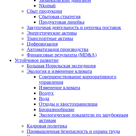
Забайкальский дивизион
Nkomati
Сбыт продукции
Сбытовая стратегия
Продуктовая линейка
Закупочная деятельность и цепочка поставок
Энергетические активы
Транспортные активы
Цифровизация
Автоматизация производства
Финансовые результаты (MD&A)
Устойчивое развитие
Большая Норильская экспедиция
Экология и изменение климата
Совершенствование корпоративного
управления
Изменение климата
Воздух
Вода
Отходы и хвостохранилища
Биоразнообразие
Экологические показатели по зарубежным
активам
Кадровая политика
Промышленная безопасность и охрана труда