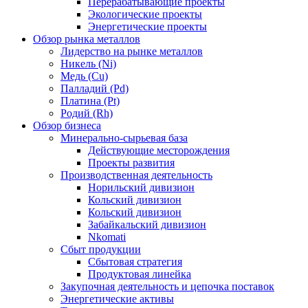
Перерабатывающие проекты
Экологические проекты
Энергетические проекты
Обзор рынка металлов
Лидерство на рынке металлов
Никель (Ni)
Медь (Cu)
Палладий (Pd)
Платина (Pt)
Родий (Rh)
Обзор бизнеса
Минерально-сырьевая база
Действующие месторождения
Проекты развития
Производственная деятельность
Норильский дивизион
Кольский дивизион
Кольский дивизион
Забайкальский дивизион
Nkomati
Сбыт продукции
Сбытовая стратегия
Продуктовая линейка
Закупочная деятельность и цепочка поставок
Энергетические активы