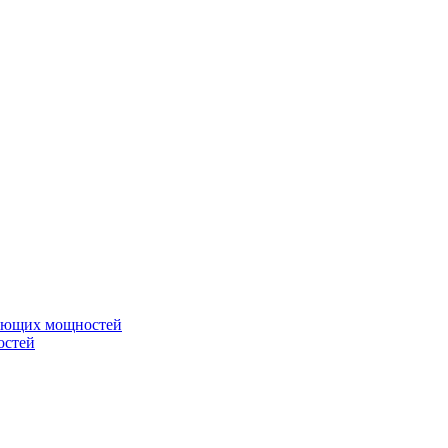
вающих мощностей
остей