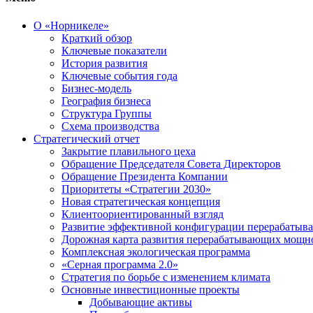
О «Норникеле»
Краткий обзор
Ключевые показатели
История развития
Ключевые события года
Бизнес-модель
География бизнеса
Структура Группы
Схема производства
Стратегический отчет
Закрытие плавильного цеха
Обращение Председателя Совета Директоров
Обращение Президента Компании
Приоритеты «Стратегии 2030»
Новая стратегическая концепция
Клиентоориентированный взгляд
Развитие эффективной конфигурации перерабаты
Дорожная карта развития перерабатывающих мощн
Комплексная экологическая программа
«Серная программа 2.0»
Стратегия по борьбе с изменением климата
Основные инвестиционные проекты
Добывающие активы