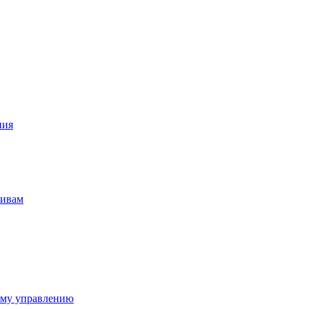
ния
тивам
ому управлению