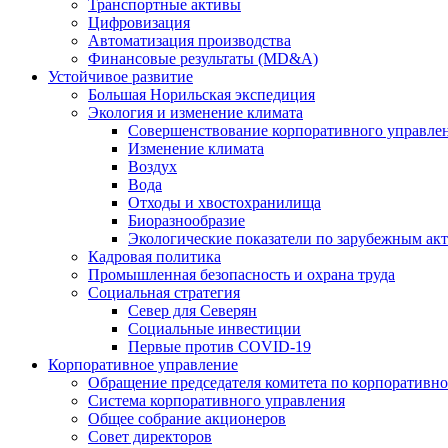
Транспортные активы
Цифровизация
Автоматизация производства
Финансовые результаты (MD&A)
Устойчивое развитие
Большая Норильская экспедиция
Экология и изменение климата
Совершенствование корпоративного управле
Изменение климата
Воздух
Вода
Отходы и хвостохранилища
Биоразнообразие
Экологические показатели по зарубежным ак
Кадровая политика
Промышленная безопасность и охрана труда
Социальная стратегия
Север для Северян
Социальные инвестиции
Первые против COVID‑19
Корпоративное управление
Обращение председателя комитета по корпоративн
Система корпоративного управления
Общее собрание акционеров
Совет директоров