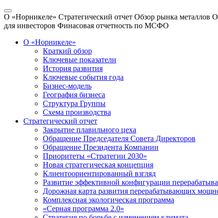
О «Норникеле»
Стратегический отчет
Обзор рынка металлов
О
для инвесторов
Финасовая отчетность по МСФО
О «Норникеле»
Краткий обзор
Ключевые показатели
История развития
Ключевые события года
Бизнес-модель
География бизнеса
Структура Группы
Схема производства
Стратегический отчет
Закрытие плавильного цеха
Обращение Председателя Совета Директоров
Обращение Президента Компании
Приоритеты «Стратегии 2030»
Новая стратегическая концепция
Клиентоориентированный взгляд
Развитие эффективной конфигурации перерабаты
Дорожная карта развития перерабатывающих мощн
Комплексная экологическая программа
«Серная программа 2.0»
Стратегия по борьбе с изменением климата