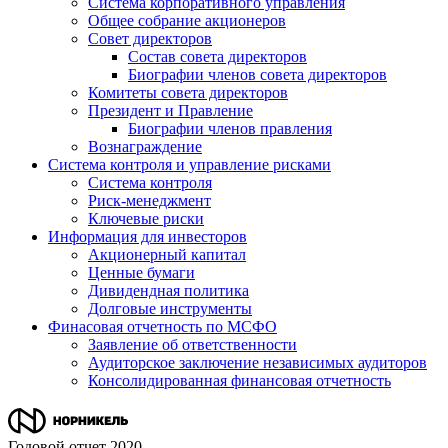
Система корпоративного управления
Общее собрание акционеров
Совет директоров
Состав совета директоров
Биографии членов совета директоров
Комитеты совета директоров
Президент и Правление
Биографии членов правления
Вознаграждение
Система контроля и управление рисками
Система контроля
Риск-менеджмент
Ключевые риски
Информация для инвесторов
Акционерный капитал
Ценные бумаги
Дивидендная политика
Долговые инструменты
Финасовая отчетность по МСФО
Заявление об ответственности
Аудиторское заключение независимых аудиторов
Консолидированная финансовая отчетность
Годовой отчет 2020