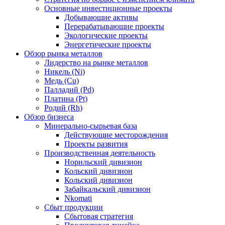
Основные инвестиционные проекты
Добывающие активы
Перерабатывающие проекты
Экологические проекты
Энергетические проекты
Обзор рынка металлов
Лидерство на рынке металлов
Никель (Ni)
Медь (Cu)
Палладий (Pd)
Платина (Pt)
Родий (Rh)
Обзор бизнеса
Минерально-сырьевая база
Действующие месторождения
Проекты развития
Производственная деятельность
Норильский дивизион
Кольский дивизион
Кольский дивизион
Забайкальский дивизион
Nkomati
Сбыт продукции
Сбытовая стратегия