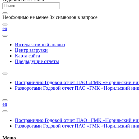
Необходимо не менее 3х символов в запросе
en
Интерактивный анализ
Центр загрузки
Карта сайта
Предыдущие отчеты
Постранично
Годовой отчет ПАО «ГМК «Норильский нике
Разворотами
Годовой отчет ПАО «ГМК «Норильский никел
en
Постранично
Годовой отчет ПАО «ГМК «Норильский нике
Разворотами
Годовой отчет ПАО «ГМК «Норильский никел
Меню