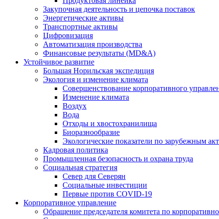
Продуктовая линейка
Закупочная деятельность и цепочка поставок
Энергетические активы
Транспортные активы
Цифровизация
Автоматизация производства
Финансовые результаты (MD&A)
Устойчивое развитие
Большая Норильская экспедиция
Экология и изменение климата
Совершенствование корпоративного управле
Изменение климата
Воздух
Вода
Отходы и хвостохранилища
Биоразнообразие
Экологические показатели по зарубежным ак
Кадровая политика
Промышленная безопасность и охрана труда
Социальная стратегия
Север для Северян
Социальные инвестиции
Первые против COVID‑19
Корпоративное управление
Обращение председателя комитета по корпоративн