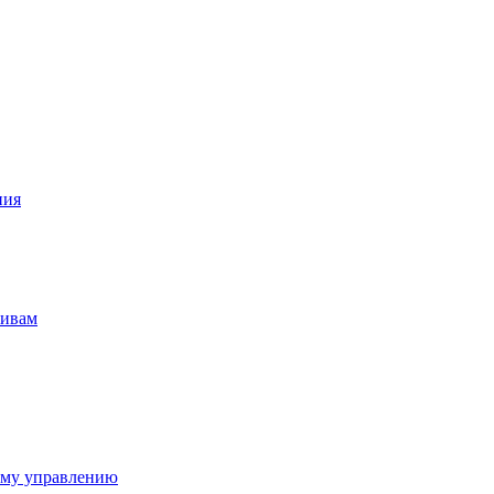
ния
тивам
ому управлению