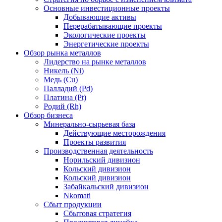
Основные инвестиционные проекты
Добывающие активы
Перерабатывающие проекты
Экологические проекты
Энергетические проекты
Обзор рынка металлов
Лидерство на рынке металлов
Никель (Ni)
Медь (Cu)
Палладий (Pd)
Платина (Pt)
Родий (Rh)
Обзор бизнеса
Минерально-сырьевая база
Действующие месторождения
Проекты развития
Производственная деятельность
Норильский дивизион
Кольский дивизион
Кольский дивизион
Забайкальский дивизион
Nkomati
Сбыт продукции
Сбытовая стратегия