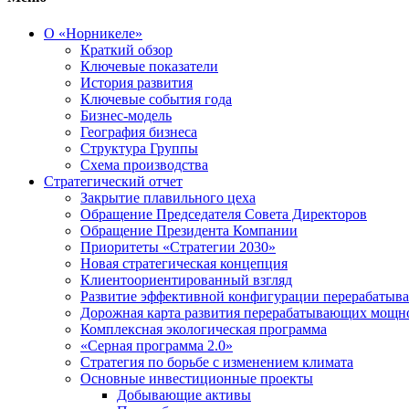
О «Норникеле»
Краткий обзор
Ключевые показатели
История развития
Ключевые события года
Бизнес-модель
География бизнеса
Структура Группы
Схема производства
Стратегический отчет
Закрытие плавильного цеха
Обращение Председателя Совета Директоров
Обращение Президента Компании
Приоритеты «Стратегии 2030»
Новая стратегическая концепция
Клиентоориентированный взгляд
Развитие эффективной конфигурации перерабаты
Дорожная карта развития перерабатывающих мощн
Комплексная экологическая программа
«Серная программа 2.0»
Стратегия по борьбе с изменением климата
Основные инвестиционные проекты
Добывающие активы