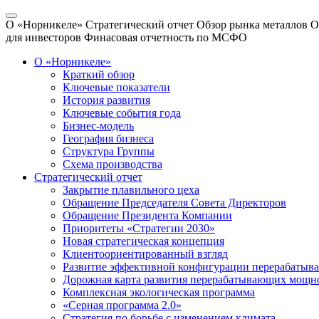
О «Норникеле»
Стратегический отчет
Обзор рынка металлов
О
для инвесторов
Финасовая отчетность по МСФО
О «Норникеле»
Краткий обзор
Ключевые показатели
История развития
Ключевые события года
Бизнес-модель
География бизнеса
Структура Группы
Схема производства
Стратегический отчет
Закрытие плавильного цеха
Обращение Председателя Совета Директоров
Обращение Президента Компании
Приоритеты «Стратегии 2030»
Новая стратегическая концепция
Клиентоориентированный взгляд
Развитие эффективной конфигурации перерабаты
Дорожная карта развития перерабатывающих мощн
Комплексная экологическая программа
«Серная программа 2.0»
Стратегия по борьбе с изменением климата