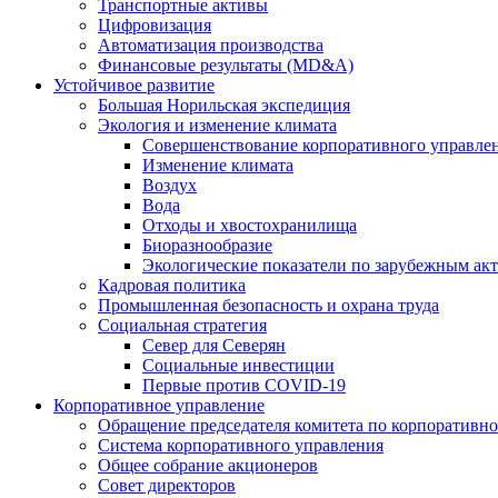
Транспортные активы
Цифровизация
Автоматизация производства
Финансовые результаты (MD&A)
Устойчивое развитие
Большая Норильская экспедиция
Экология и изменение климата
Совершенствование корпоративного управле
Изменение климата
Воздух
Вода
Отходы и хвостохранилища
Биоразнообразие
Экологические показатели по зарубежным ак
Кадровая политика
Промышленная безопасность и охрана труда
Социальная стратегия
Север для Северян
Социальные инвестиции
Первые против COVID‑19
Корпоративное управление
Обращение председателя комитета по корпоративн
Система корпоративного управления
Общее собрание акционеров
Совет директоров