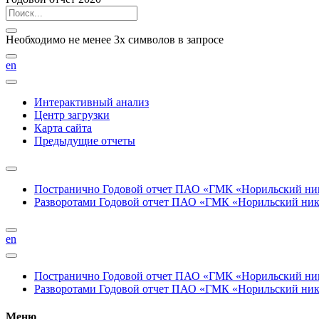
Необходимо не менее 3х символов в запросе
en
Интерактивный анализ
Центр загрузки
Карта сайта
Предыдущие отчеты
Постранично
Годовой отчет ПАО «ГМК «Норильский нике
Разворотами
Годовой отчет ПАО «ГМК «Норильский никел
en
Постранично
Годовой отчет ПАО «ГМК «Норильский нике
Разворотами
Годовой отчет ПАО «ГМК «Норильский никел
Меню