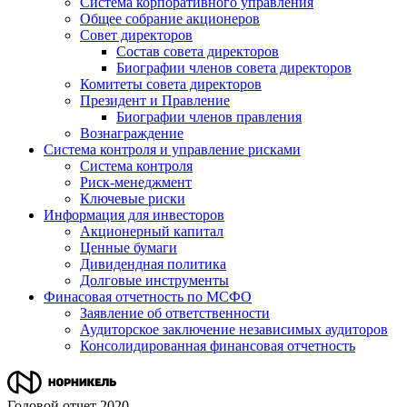
Система корпоративного управления
Общее собрание акционеров
Совет директоров
Состав совета директоров
Биографии членов совета директоров
Комитеты совета директоров
Президент и Правление
Биографии членов правления
Вознаграждение
Система контроля и управление рисками
Система контроля
Риск-менеджмент
Ключевые риски
Информация для инвесторов
Акционерный капитал
Ценные бумаги
Дивидендная политика
Долговые инструменты
Финасовая отчетность по МСФО
Заявление об ответственности
Аудиторское заключение независимых аудиторов
Консолидированная финансовая отчетность
Годовой отчет 2020