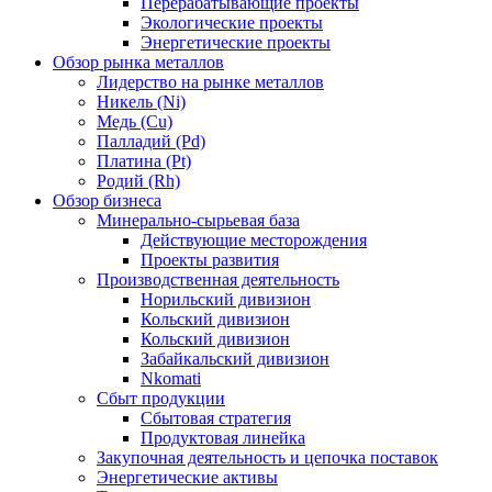
Перерабатывающие проекты
Экологические проекты
Энергетические проекты
Обзор рынка металлов
Лидерство на рынке металлов
Никель (Ni)
Медь (Cu)
Палладий (Pd)
Платина (Pt)
Родий (Rh)
Обзор бизнеса
Минерально-сырьевая база
Действующие месторождения
Проекты развития
Производственная деятельность
Норильский дивизион
Кольский дивизион
Кольский дивизион
Забайкальский дивизион
Nkomati
Сбыт продукции
Сбытовая стратегия
Продуктовая линейка
Закупочная деятельность и цепочка поставок
Энергетические активы