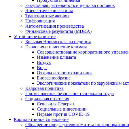
Продуктовая линейка
Закупочная деятельность и цепочка поставок
Энергетические активы
Транспортные активы
Цифровизация
Автоматизация производства
Финансовые результаты (MD&A)
Устойчивое развитие
Большая Норильская экспедиция
Экология и изменение климата
Совершенствование корпоративного управле
Изменение климата
Воздух
Вода
Отходы и хвостохранилища
Биоразнообразие
Экологические показатели по зарубежным ак
Кадровая политика
Промышленная безопасность и охрана труда
Социальная стратегия
Север для Северян
Социальные инвестиции
Первые против COVID‑19
Корпоративное управление
Обращение председателя комитета по корпоративн