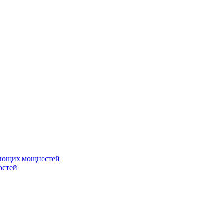
вающих мощностей
остей