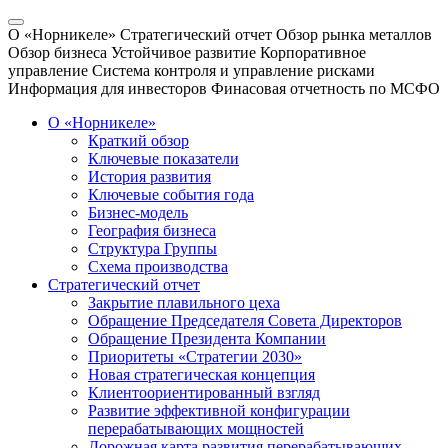
О «Норникеле»
Стратегический отчет
Обзор рынка металлов
Обзор бизнеса
Устойчивое развитие
Корпоративное
управление
Система контроля и управление рисками
Информация для инвесторов
Финасовая отчетность по МСФО
О «Норникеле»
Краткий обзор
Ключевые показатели
История развития
Ключевые события года
Бизнес-модель
География бизнеса
Структура Группы
Схема производства
Стратегический отчет
Закрытие плавильного цеха
Обращение Председателя Совета Директоров
Обращение Президента Компании
Приоритеты «Стратегии 2030»
Новая стратегическая концепция
Клиентоориентированный взгляд
Развитие эффективной конфигурации
перерабатывающих мощностей
Дорожная карта развития перерабатывающих