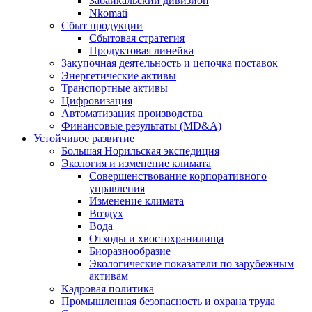
Забайкальский дивизион
Nkomati
Сбыт продукции
Сбытовая стратегия
Продуктовая линейка
Закупочная деятельность и цепочка поставок
Энергетические активы
Транспортные активы
Цифровизация
Автоматизация производства
Финансовые результаты (MD&A)
Устойчивое развитие
Большая Норильская экспедиция
Экология и изменение климата
Совершенствование корпоративного
управления
Изменение климата
Воздух
Вода
Отходы и хвостохранилища
Биоразнообразие
Экологические показатели по зарубежным
активам
Кадровая политика
Промышленная безопасность и охрана труда