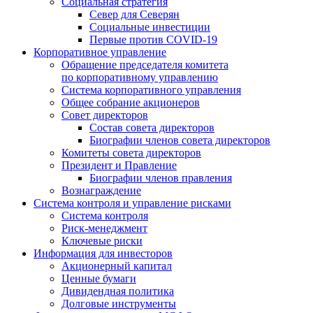
Социальная стратегия
Север для Северян
Социальные инвестиции
Первые против COVID‑19
Корпоративное управление
Обращение председателя комитета
по корпоративному управлению
Система корпоративного управления
Общее собрание акционеров
Совет директоров
Состав совета директоров
Биографии членов совета директоров
Комитеты совета директоров
Президент и Правление
Биографии членов правления
Вознаграждение
Система контроля и управление рисками
Система контроля
Риск-менеджмент
Ключевые риски
Информация для инвесторов
Акционерный капитал
Ценные бумаги
Дивидендная политика
Долговые инструменты