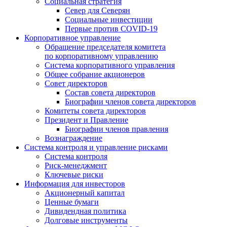
Социальная стратегия
Север для Северян
Социальные инвестиции
Первые против COVID‑19
Корпоративное управление
Обращение председателя комитета
по корпоративному управлению
Система корпоративного управления
Общее собрание акционеров
Совет директоров
Состав совета директоров
Биографии членов совета директоров
Комитеты совета директоров
Президент и Правление
Биографии членов правления
Вознаграждение
Система контроля и управление рисками
Система контроля
Риск-менеджмент
Ключевые риски
Информация для инвесторов
Акционерный капитал
Ценные бумаги
Дивидендная политика
Долговые инструменты