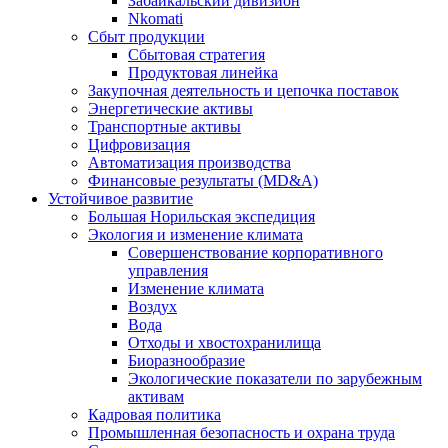
Забайкальский дивизион
Nkomati
Сбыт продукции
Сбытовая стратегия
Продуктовая линейка
Закупочная деятельность и цепочка поставок
Энергетические активы
Транспортные активы
Цифровизация
Автоматизация производства
Финансовые результаты (MD&A)
Устойчивое развитие
Большая Норильская экспедиция
Экология и изменение климата
Совершенствование корпоративного
управления
Изменение климата
Воздух
Вода
Отходы и хвостохранилища
Биоразнообразие
Экологические показатели по зарубежным
активам
Кадровая политика
Промышленная безопасность и охрана труда