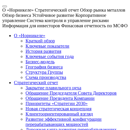
О «Норникеле»
Стратегический отчет
Обзор рынка металлов
Обзор бизнеса
Устойчивое развитие
Корпоративное
управление
Система контроля и управление рисками
Информация для инвесторов
Финасовая отчетность по МСФО
О «Норникеле»
Краткий обзор
Ключевые показатели
История развития
Ключевые события года
Бизнес-модель
География бизнеса
Структура Группы
Схема производства
Стратегический отчет
Закрытие плавильного цеха
Обращение Председателя Совета Директоров
Обращение Президента Компании
Приоритеты «Стратегии 2030»
Новая стратегическая концепция
Клиентоориентированный взгляд
Развитие эффективной конфигурации
перерабатывающих мощностей
Дорожная карта развития перерабатывающих