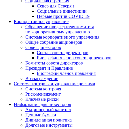
Социальная стратегия
Север для Северян
Социальные инвестиции
Первые против COVID‑19
Корпоративное управление
Обращение председателя комитета
по корпоративному управлению
Система корпоративного управления
Общее собрание акционеров
Совет директоров
Состав совета директоров
Биографии членов совета директоров
Комитеты совета директоров
Президент и Правление
Биографии членов правления
Вознаграждение
Система контроля и управление рисками
Система контроля
Риск-менеджмент
Ключевые риски
Информация для инвесторов
Акционерный капитал
Ценные бумаги
Дивидендная политика
Долговые инструменты