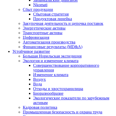
Забайкальский дивизион
Nkomati
Сбыт продукции
Сбытовая стратегия
Продуктовая линейка
Закупочная деятельность и цепочка поставок
Энергетические активы
Транспортные активы
Цифровизация
Автоматизация производства
Финансовые результаты (MD&A)
Устойчивое развитие
Большая Норильская экспедиция
Экология и изменение климата
Совершенствование корпоративного
управления
Изменение климата
Воздух
Вода
Отходы и хвостохранилища
Биоразнообразие
Экологические показатели по зарубежным
активам
Кадровая политика
Промышленная безопасность и охрана труда