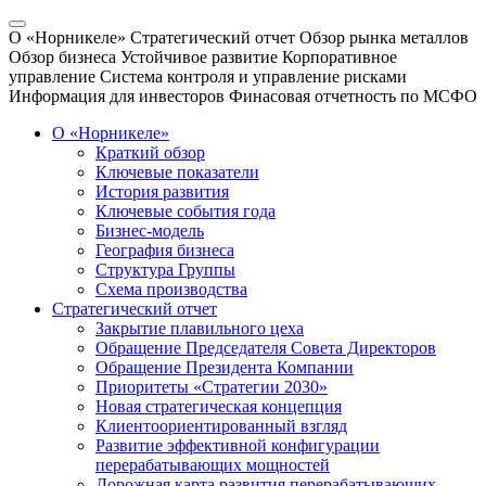
О «Норникеле»
Стратегический отчет
Обзор рынка металлов
Обзор бизнеса
Устойчивое развитие
Корпоративное
управление
Система контроля и управление рисками
Информация для инвесторов
Финасовая отчетность по МСФО
О «Норникеле»
Краткий обзор
Ключевые показатели
История развития
Ключевые события года
Бизнес-модель
География бизнеса
Структура Группы
Схема производства
Стратегический отчет
Закрытие плавильного цеха
Обращение Председателя Совета Директоров
Обращение Президента Компании
Приоритеты «Стратегии 2030»
Новая стратегическая концепция
Клиентоориентированный взгляд
Развитие эффективной конфигурации
перерабатывающих мощностей
Дорожная карта развития перерабатывающих