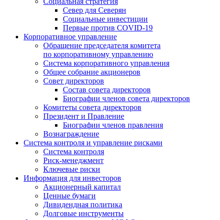
Социальная стратегия
Север для Северян
Социальные инвестиции
Первые против COVID‑19
Корпоративное управление
Обращение председателя комитета
по корпоративному управлению
Система корпоративного управления
Общее собрание акционеров
Совет директоров
Состав совета директоров
Биографии членов совета директоров
Комитеты совета директоров
Президент и Правление
Биографии членов правления
Вознаграждение
Система контроля и управление рисками
Система контроля
Риск-менеджмент
Ключевые риски
Информация для инвесторов
Акционерный капитал
Ценные бумаги
Дивидендная политика
Долговые инструменты