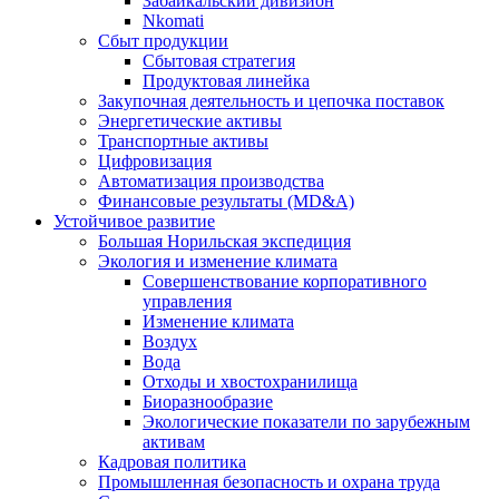
Забайкальский дивизион
Nkomati
Сбыт продукции
Сбытовая стратегия
Продуктовая линейка
Закупочная деятельность и цепочка поставок
Энергетические активы
Транспортные активы
Цифровизация
Автоматизация производства
Финансовые результаты (MD&A)
Устойчивое развитие
Большая Норильская экспедиция
Экология и изменение климата
Совершенствование корпоративного
управления
Изменение климата
Воздух
Вода
Отходы и хвостохранилища
Биоразнообразие
Экологические показатели по зарубежным
активам
Кадровая политика
Промышленная безопасность и охрана труда