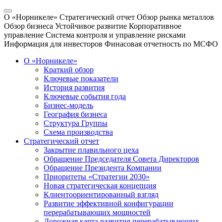
О «Норникеле»
Стратегический отчет
Обзор рынка металлов
Обзор бизнеса
Устойчивое развитие
Корпоративное
управление
Система контроля и управление рисками
Информация для инвесторов
Финасовая отчетность по МСФО
О «Норникеле»
Краткий обзор
Ключевые показатели
История развития
Ключевые события года
Бизнес-модель
География бизнеса
Структура Группы
Схема производства
Стратегический отчет
Закрытие плавильного цеха
Обращение Председателя Совета Директоров
Обращение Президента Компании
Приоритеты «Стратегии 2030»
Новая стратегическая концепция
Клиентоориентированный взгляд
Развитие эффективной конфигурации
перерабатывающих мощностей
Дорожная карта развития перерабатывающих