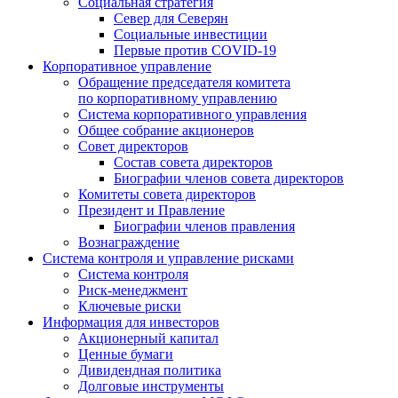
Социальная стратегия
Север для Северян
Социальные инвестиции
Первые против COVID‑19
Корпоративное управление
Обращение председателя комитета
по корпоративному управлению
Система корпоративного управления
Общее собрание акционеров
Совет директоров
Состав совета директоров
Биографии членов совета директоров
Комитеты совета директоров
Президент и Правление
Биографии членов правления
Вознаграждение
Система контроля и управление рисками
Система контроля
Риск-менеджмент
Ключевые риски
Информация для инвесторов
Акционерный капитал
Ценные бумаги
Дивидендная политика
Долговые инструменты