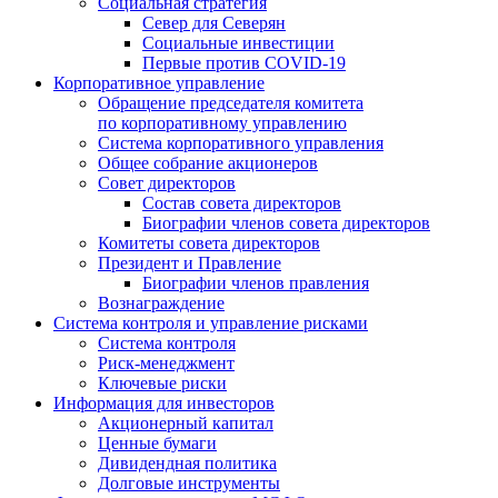
Социальная стратегия
Север для Северян
Социальные инвестиции
Первые против COVID‑19
Корпоративное управление
Обращение председателя комитета
по корпоративному управлению
Система корпоративного управления
Общее собрание акционеров
Совет директоров
Состав совета директоров
Биографии членов совета директоров
Комитеты совета директоров
Президент и Правление
Биографии членов правления
Вознаграждение
Система контроля и управление рисками
Система контроля
Риск-менеджмент
Ключевые риски
Информация для инвесторов
Акционерный капитал
Ценные бумаги
Дивидендная политика
Долговые инструменты