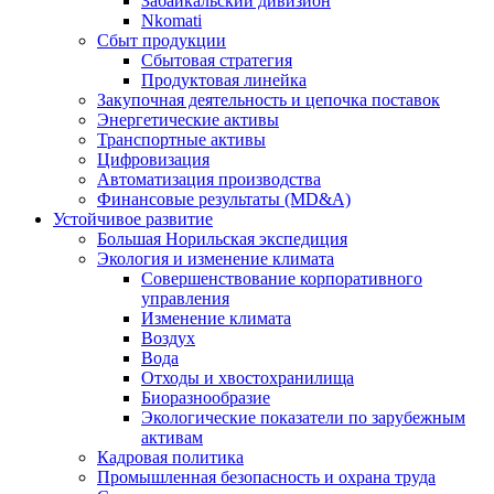
Забайкальский дивизион
Nkomati
Сбыт продукции
Сбытовая стратегия
Продуктовая линейка
Закупочная деятельность и цепочка поставок
Энергетические активы
Транспортные активы
Цифровизация
Автоматизация производства
Финансовые результаты (MD&A)
Устойчивое развитие
Большая Норильская экспедиция
Экология и изменение климата
Совершенствование корпоративного
управления
Изменение климата
Воздух
Вода
Отходы и хвостохранилища
Биоразнообразие
Экологические показатели по зарубежным
активам
Кадровая политика
Промышленная безопасность и охрана труда