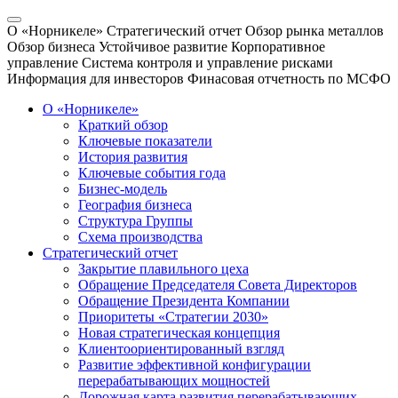
О «Норникеле»
Стратегический отчет
Обзор рынка металлов
Обзор бизнеса
Устойчивое развитие
Корпоративное
управление
Система контроля и управление рисками
Информация для инвесторов
Финасовая отчетность по МСФО
О «Норникеле»
Краткий обзор
Ключевые показатели
История развития
Ключевые события года
Бизнес-модель
География бизнеса
Структура Группы
Схема производства
Стратегический отчет
Закрытие плавильного цеха
Обращение Председателя Совета Директоров
Обращение Президента Компании
Приоритеты «Стратегии 2030»
Новая стратегическая концепция
Клиентоориентированный взгляд
Развитие эффективной конфигурации
перерабатывающих мощностей
Дорожная карта развития перерабатывающих