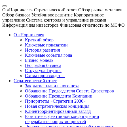
О «Норникеле»
Стратегический отчет
Обзор рынка металлов
Обзор бизнеса
Устойчивое развитие
Корпоративное
управление
Система контроля и управление рисками
Информация для инвесторов
Финасовая отчетность по МСФО
О «Норникеле»
Краткий обзор
Ключевые показатели
История развития
Ключевые события года
Бизнес-модель
География бизнеса
Структура Группы
Схема производства
Стратегический отчет
Закрытие плавильного цеха
Обращение Председателя Совета Директоров
Обращение Президента Компании
Приоритеты «Стратегии 2030»
Новая стратегическая концепция
Клиентоориентированный взгляд
Развитие эффективной конфигурации
перерабатывающих мощностей
Дорожная карта развития перерабатывающих