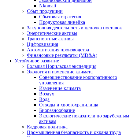
Забайкальский дивизион
Nkomati
Сбыт продукции
Сбытовая стратегия
Продуктовая линейка
Закупочная деятельность и цепочка поставок
Энергетические активы
Транспортные активы
Цифровизация
Автоматизация производства
Финансовые результаты (MD&A)
Устойчивое развитие
Большая Норильская экспедиция
Экология и изменение климата
Совершенствование корпоративного
управления
Изменение климата
Воздух
Вода
Отходы и хвостохранилища
Биоразнообразие
Экологические показатели по зарубежным
активам
Кадровая политика
Промышленная безопасность и охрана труда