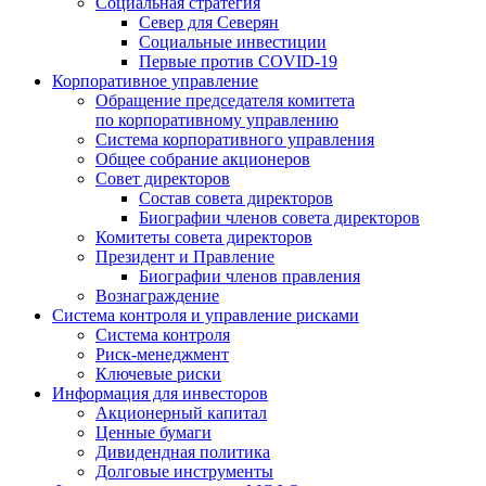
Социальная стратегия
Север для Северян
Социальные инвестиции
Первые против COVID‑19
Корпоративное управление
Обращение председателя комитета
по корпоративному управлению
Система корпоративного управления
Общее собрание акционеров
Совет директоров
Состав совета директоров
Биографии членов совета директоров
Комитеты совета директоров
Президент и Правление
Биографии членов правления
Вознаграждение
Система контроля и управление рисками
Система контроля
Риск-менеджмент
Ключевые риски
Информация для инвесторов
Акционерный капитал
Ценные бумаги
Дивидендная политика
Долговые инструменты