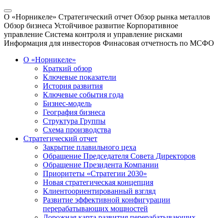
О «Норникеле»
Стратегический отчет
Обзор рынка металлов
Обзор бизнеса
Устойчивое развитие
Корпоративное
управление
Система контроля и управление рисками
Информация для инвесторов
Финасовая отчетность по МСФО
О «Норникеле»
Краткий обзор
Ключевые показатели
История развития
Ключевые события года
Бизнес-модель
География бизнеса
Структура Группы
Схема производства
Стратегический отчет
Закрытие плавильного цеха
Обращение Председателя Совета Директоров
Обращение Президента Компании
Приоритеты «Стратегии 2030»
Новая стратегическая концепция
Клиентоориентированный взгляд
Развитие эффективной конфигурации
перерабатывающих мощностей
Дорожная карта развития перерабатывающих