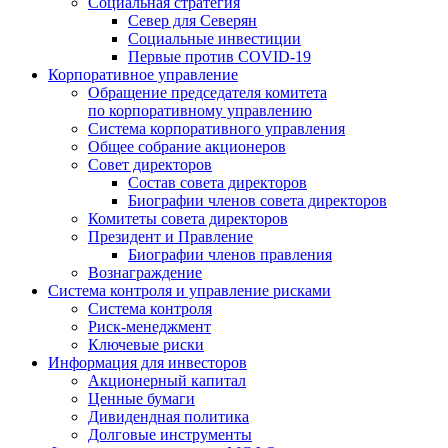
Социальная стратегия
Север для Северян
Социальные инвестиции
Первые против COVID‑19
Корпоративное управление
Обращение председателя комитета
по корпоративному управлению
Система корпоративного управления
Общее собрание акционеров
Совет директоров
Состав совета директоров
Биографии членов совета директоров
Комитеты совета директоров
Президент и Правление
Биографии членов правления
Вознаграждение
Система контроля и управление рисками
Система контроля
Риск-менеджмент
Ключевые риски
Информация для инвесторов
Акционерный капитал
Ценные бумаги
Дивидендная политика
Долговые инструменты