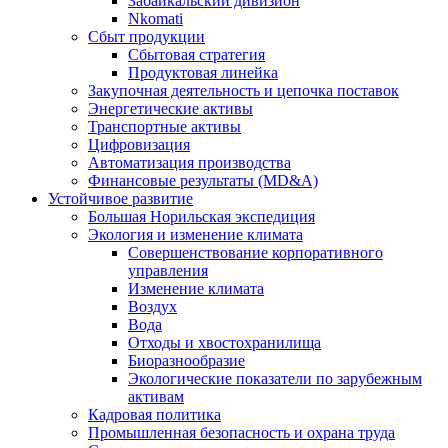
Забайкальский дивизион
Nkomati
Сбыт продукции
Сбытовая стратегия
Продуктовая линейка
Закупочная деятельность и цепочка поставок
Энергетические активы
Транспортные активы
Цифровизация
Автоматизация производства
Финансовые результаты (MD&A)
Устойчивое развитие
Большая Норильская экспедиция
Экология и изменение климата
Совершенствование корпоративного
управления
Изменение климата
Воздух
Вода
Отходы и хвостохранилища
Биоразнообразие
Экологические показатели по зарубежным
активам
Кадровая политика
Промышленная безопасность и охрана труда