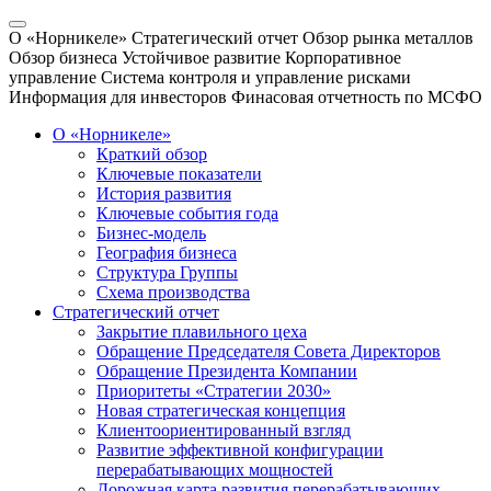
О «Норникеле»
Стратегический отчет
Обзор рынка металлов
Обзор бизнеса
Устойчивое развитие
Корпоративное
управление
Система контроля и управление рисками
Информация для инвесторов
Финасовая отчетность по МСФО
О «Норникеле»
Краткий обзор
Ключевые показатели
История развития
Ключевые события года
Бизнес-модель
География бизнеса
Структура Группы
Схема производства
Стратегический отчет
Закрытие плавильного цеха
Обращение Председателя Совета Директоров
Обращение Президента Компании
Приоритеты «Стратегии 2030»
Новая стратегическая концепция
Клиентоориентированный взгляд
Развитие эффективной конфигурации
перерабатывающих мощностей
Дорожная карта развития перерабатывающих