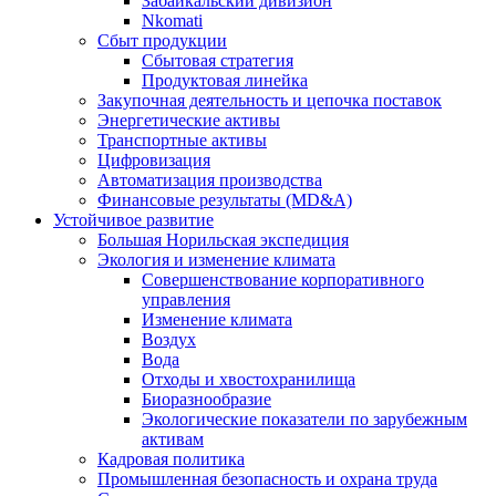
Забайкальский дивизион
Nkomati
Сбыт продукции
Сбытовая стратегия
Продуктовая линейка
Закупочная деятельность и цепочка поставок
Энергетические активы
Транспортные активы
Цифровизация
Автоматизация производства
Финансовые результаты (MD&A)
Устойчивое развитие
Большая Норильская экспедиция
Экология и изменение климата
Совершенствование корпоративного
управления
Изменение климата
Воздух
Вода
Отходы и хвостохранилища
Биоразнообразие
Экологические показатели по зарубежным
активам
Кадровая политика
Промышленная безопасность и охрана труда