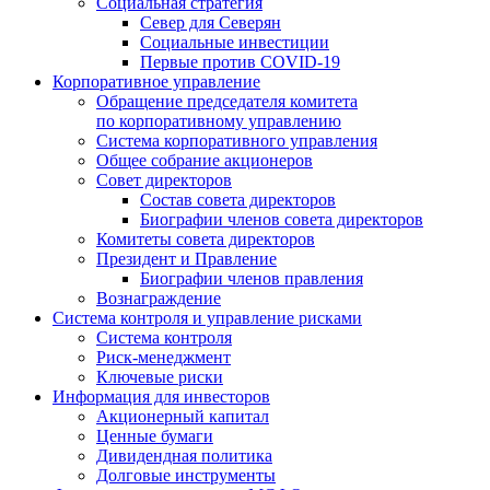
Социальная стратегия
Север для Северян
Социальные инвестиции
Первые против COVID‑19
Корпоративное управление
Обращение председателя комитета
по корпоративному управлению
Система корпоративного управления
Общее собрание акционеров
Совет директоров
Состав совета директоров
Биографии членов совета директоров
Комитеты совета директоров
Президент и Правление
Биографии членов правления
Вознаграждение
Система контроля и управление рисками
Система контроля
Риск-менеджмент
Ключевые риски
Информация для инвесторов
Акционерный капитал
Ценные бумаги
Дивидендная политика
Долговые инструменты