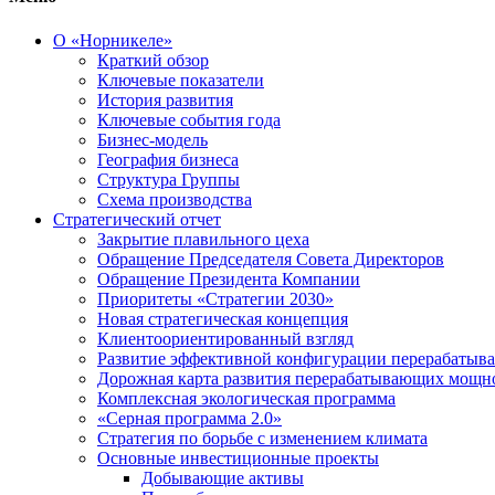
О «Норникеле»
Краткий обзор
Ключевые показатели
История развития
Ключевые события года
Бизнес-модель
География бизнеса
Структура Группы
Схема производства
Стратегический отчет
Закрытие плавильного цеха
Обращение Председателя Совета Директоров
Обращение Президента Компании
Приоритеты «Стратегии 2030»
Новая стратегическая концепция
Клиентоориентированный взгляд
Развитие эффективной конфигурации перерабаты
Дорожная карта развития перерабатывающих мощн
Комплексная экологическая программа
«Серная программа 2.0»
Стратегия по борьбе с изменением климата
Основные инвестиционные проекты
Добывающие активы