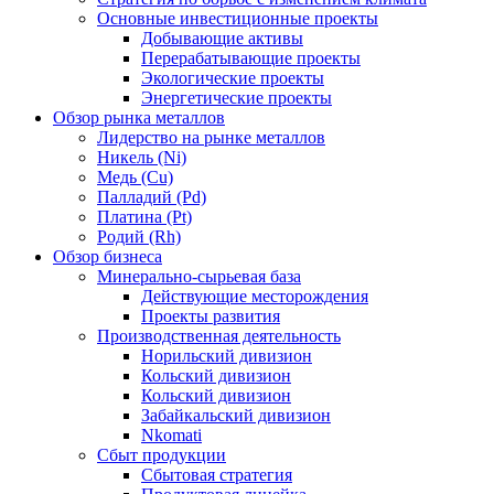
Основные инвестиционные проекты
Добывающие активы
Перерабатывающие проекты
Экологические проекты
Энергетические проекты
Обзор рынка металлов
Лидерство на рынке металлов
Никель (Ni)
Медь (Cu)
Палладий (Pd)
Платина (Pt)
Родий (Rh)
Обзор бизнеса
Минерально-сырьевая база
Действующие месторождения
Проекты развития
Производственная деятельность
Норильский дивизион
Кольский дивизион
Кольский дивизион
Забайкальский дивизион
Nkomati
Сбыт продукции
Сбытовая стратегия