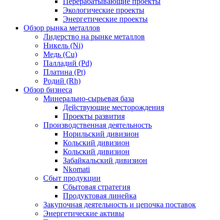
Перерабатывающие проекты
Экологические проекты
Энергетические проекты
Обзор рынка металлов
Лидерство на рынке металлов
Никель (Ni)
Медь (Cu)
Палладий (Pd)
Платина (Pt)
Родий (Rh)
Обзор бизнеса
Минерально-сырьевая база
Действующие месторождения
Проекты развития
Производственная деятельность
Норильский дивизион
Кольский дивизион
Кольский дивизион
Забайкальский дивизион
Nkomati
Сбыт продукции
Сбытовая стратегия
Продуктовая линейка
Закупочная деятельность и цепочка поставок
Энергетические активы