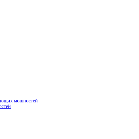
вающих мощностей
остей