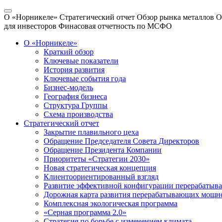
О «Норникеле»
Стратегический отчет
Обзор рынка металлов
О
для инвесторов
Финасовая отчетность по МСФО
О «Норникеле»
Краткий обзор
Ключевые показатели
История развития
Ключевые события года
Бизнес-модель
География бизнеса
Структура Группы
Схема производства
Стратегический отчет
Закрытие плавильного цеха
Обращение Председателя Совета Директоров
Обращение Президента Компании
Приоритеты «Стратегии 2030»
Новая стратегическая концепция
Клиентоориентированный взгляд
Развитие эффективной конфигурации перерабаты
Дорожная карта развития перерабатывающих мощн
Комплексная экологическая программа
«Серная программа 2.0»
Стратегия по борьбе с изменением климата