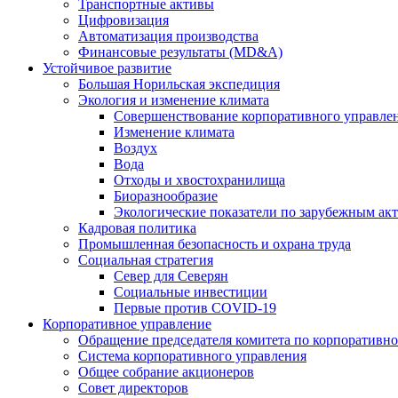
Транспортные активы
Цифровизация
Автоматизация производства
Финансовые результаты (MD&A)
Устойчивое развитие
Большая Норильская экспедиция
Экология и изменение климата
Совершенствование корпоративного управле
Изменение климата
Воздух
Вода
Отходы и хвостохранилища
Биоразнообразие
Экологические показатели по зарубежным ак
Кадровая политика
Промышленная безопасность и охрана труда
Социальная стратегия
Север для Северян
Социальные инвестиции
Первые против COVID‑19
Корпоративное управление
Обращение председателя комитета по корпоративн
Система корпоративного управления
Общее собрание акционеров
Совет директоров