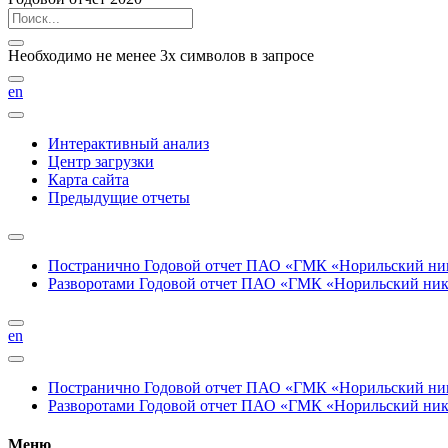
Необходимо не менее 3х символов в запросе
en
Интерактивный анализ
Центр загрузки
Карта сайта
Предыдущие отчеты
Постранично
Годовой отчет ПАО «ГМК «Норильский нике
Разворотами
Годовой отчет ПАО «ГМК «Норильский никел
en
Постранично
Годовой отчет ПАО «ГМК «Норильский нике
Разворотами
Годовой отчет ПАО «ГМК «Норильский никел
Меню