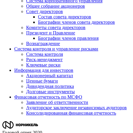
Система корпоративного управления
Общее собрание акционеров
Совет директоров
Состав совета директоров
Биографии членов совета директоров
Комитеты совета директоров
Президент и Правление
Биографии членов правления
Вознаграждение
Система контроля и управление рисками
Система контроля
Риск-менеджмент
Ключевые риски
Информация для инвесторов
Акционерный капитал
Ценные бумаги
Дивидендная политика
Долговые инструменты
Финасовая отчетность по МСФО
Заявление об ответственности
Аудиторское заключение независимых аудиторов
Консолидированная финансовая отчетность
Годовой отчет 2020