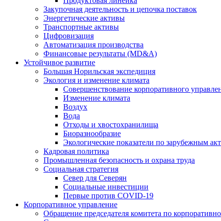
Продуктовая линейка
Закупочная деятельность и цепочка поставок
Энергетические активы
Транспортные активы
Цифровизация
Автоматизация производства
Финансовые результаты (MD&A)
Устойчивое развитие
Большая Норильская экспедиция
Экология и изменение климата
Совершенствование корпоративного управле
Изменение климата
Воздух
Вода
Отходы и хвостохранилища
Биоразнообразие
Экологические показатели по зарубежным ак
Кадровая политика
Промышленная безопасность и охрана труда
Социальная стратегия
Север для Северян
Социальные инвестиции
Первые против COVID‑19
Корпоративное управление
Обращение председателя комитета по корпоративн