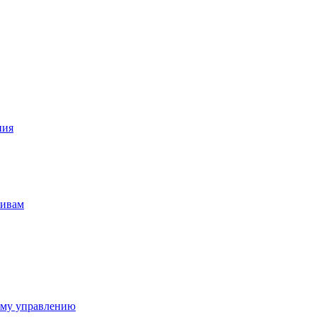
ния
тивам
ому управлению