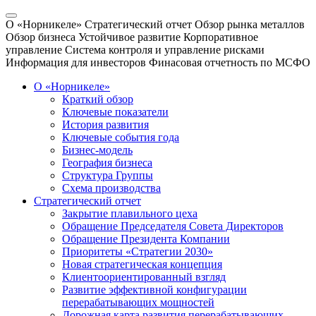
О «Норникеле»
Стратегический отчет
Обзор рынка металлов
Обзор бизнеса
Устойчивое развитие
Корпоративное
управление
Система контроля и управление рисками
Информация для инвесторов
Финасовая отчетность по МСФО
О «Норникеле»
Краткий обзор
Ключевые показатели
История развития
Ключевые события года
Бизнес-модель
География бизнеса
Структура Группы
Схема производства
Стратегический отчет
Закрытие плавильного цеха
Обращение Председателя Совета Директоров
Обращение Президента Компании
Приоритеты «Стратегии 2030»
Новая стратегическая концепция
Клиентоориентированный взгляд
Развитие эффективной конфигурации
перерабатывающих мощностей
Дорожная карта развития перерабатывающих