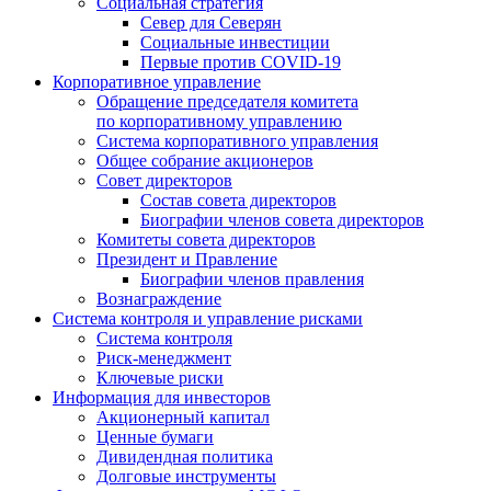
Социальная стратегия
Север для Северян
Социальные инвестиции
Первые против COVID‑19
Корпоративное управление
Обращение председателя комитета
по корпоративному управлению
Система корпоративного управления
Общее собрание акционеров
Совет директоров
Состав совета директоров
Биографии членов совета директоров
Комитеты совета директоров
Президент и Правление
Биографии членов правления
Вознаграждение
Система контроля и управление рисками
Система контроля
Риск-менеджмент
Ключевые риски
Информация для инвесторов
Акционерный капитал
Ценные бумаги
Дивидендная политика
Долговые инструменты