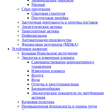
Забайкальский дивизион
Nkomati
Сбыт продукции
Сбытовая стратегия
Продуктовая линейка
Закупочная деятельность и цепочка поставок
Энергетические активы
Транспортные активы
Цифровизация
Автоматизация производства
Финансовые результаты (MD&A)
Устойчивое развитие
Большая Норильская экспедиция
Экология и изменение климата
Совершенствование корпоративного
управления
Изменение климата
Воздух
Вода
Отходы и хвостохранилища
Биоразнообразие
Экологические показатели по зарубежным
активам
Кадровая политика
Промышленная безопасность и охрана труда