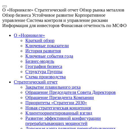
О «Норникеле»
Стратегический отчет
Обзор рынка металлов
Обзор бизнеса
Устойчивое развитие
Корпоративное
управление
Система контроля и управление рисками
Информация для инвесторов
Финасовая отчетность по МСФО
О «Норникеле»
Краткий обзор
Ключевые показатели
История развития
Ключевые события года
Бизнес-модель
География бизнеса
Структура Группы
Схема производства
Стратегический отчет
Закрытие плавильного цеха
Обращение Председателя Совета Директоров
Обращение Президента Компании
Приоритеты «Стратегии 2030»
Новая стратегическая концепция
Клиентоориентированный взгляд
Развитие эффективной конфигурации
перерабатывающих мощностей
Дорожная карта развития перерабатывающих