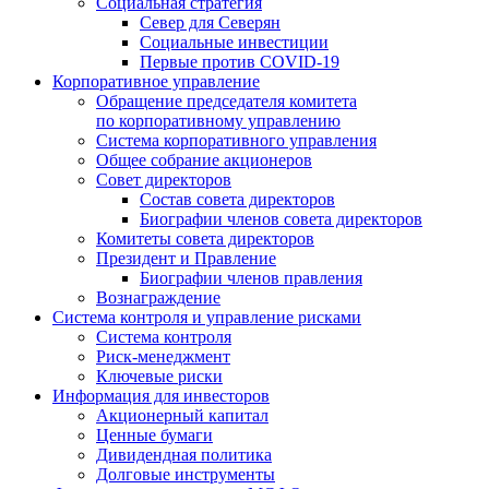
Социальная стратегия
Север для Северян
Социальные инвестиции
Первые против COVID‑19
Корпоративное управление
Обращение председателя комитета
по корпоративному управлению
Система корпоративного управления
Общее собрание акционеров
Совет директоров
Состав совета директоров
Биографии членов совета директоров
Комитеты совета директоров
Президент и Правление
Биографии членов правления
Вознаграждение
Система контроля и управление рисками
Система контроля
Риск-менеджмент
Ключевые риски
Информация для инвесторов
Акционерный капитал
Ценные бумаги
Дивидендная политика
Долговые инструменты