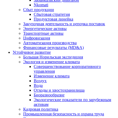
Забайкальский дивизион
Nkomati
Сбыт продукции
Сбытовая стратегия
Продуктовая линейка
Закупочная деятельность и цепочка поставок
Энергетические активы
Транспортные активы
Цифровизация
Автоматизация производства
Финансовые результаты (MD&A)
Устойчивое развитие
Большая Норильская экспедиция
Экология и изменение климата
Совершенствование корпоративного
управления
Изменение климата
Воздух
Вода
Отходы и хвостохранилища
Биоразнообразие
Экологические показатели по зарубежным
активам
Кадровая политика
Промышленная безопасность и охрана труда