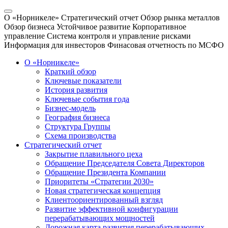
О «Норникеле»
Стратегический отчет
Обзор рынка металлов
Обзор бизнеса
Устойчивое развитие
Корпоративное
управление
Система контроля и управление рисками
Информация для инвесторов
Финасовая отчетность по МСФО
О «Норникеле»
Краткий обзор
Ключевые показатели
История развития
Ключевые события года
Бизнес-модель
География бизнеса
Структура Группы
Схема производства
Стратегический отчет
Закрытие плавильного цеха
Обращение Председателя Совета Директоров
Обращение Президента Компании
Приоритеты «Стратегии 2030»
Новая стратегическая концепция
Клиентоориентированный взгляд
Развитие эффективной конфигурации
перерабатывающих мощностей
Дорожная карта развития перерабатывающих