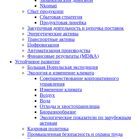
Забайкальский дивизион
Nkomati
Сбыт продукции
Сбытовая стратегия
Продуктовая линейка
Закупочная деятельность и цепочка поставок
Энергетические активы
Транспортные активы
Цифровизация
Автоматизация производства
Финансовые результаты (MD&A)
Устойчивое развитие
Большая Норильская экспедиция
Экология и изменение климата
Совершенствование корпоративного
управления
Изменение климата
Воздух
Вода
Отходы и хвостохранилища
Биоразнообразие
Экологические показатели по зарубежным
активам
Кадровая политика
Промышленная безопасность и охрана труда