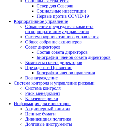
Социальная стратегия
Север для Северян
Социальные инвестиции
Первые против COVID‑19
Корпоративное управление
Обращение председателя комитета
по корпоративному управлению
Система корпоративного управления
Общее собрание акционеров
Совет директоров
Состав совета директоров
Биографии членов совета директоров
Комитеты совета директоров
Президент и Правление
Биографии членов правления
Вознаграждение
Система контроля и управление рисками
Система контроля
Риск-менеджмент
Ключевые риски
Информация для инвесторов
Акционерный капитал
Ценные бумаги
Дивидендная политика
Долговые инструменты