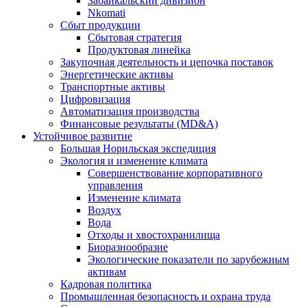
Забайкальский дивизион
Nkomati
Сбыт продукции
Сбытовая стратегия
Продуктовая линейка
Закупочная деятельность и цепочка поставок
Энергетические активы
Транспортные активы
Цифровизация
Автоматизация производства
Финансовые результаты (MD&A)
Устойчивое развитие
Большая Норильская экспедиция
Экология и изменение климата
Совершенствование корпоративного
управления
Изменение климата
Воздух
Вода
Отходы и хвостохранилища
Биоразнообразие
Экологические показатели по зарубежным
активам
Кадровая политика
Промышленная безопасность и охрана труда