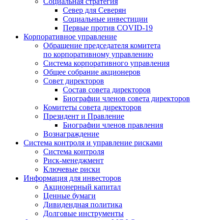
Социальная стратегия
Север для Северян
Социальные инвестиции
Первые против COVID‑19
Корпоративное управление
Обращение председателя комитета
по корпоративному управлению
Система корпоративного управления
Общее собрание акционеров
Совет директоров
Состав совета директоров
Биографии членов совета директоров
Комитеты совета директоров
Президент и Правление
Биографии членов правления
Вознаграждение
Система контроля и управление рисками
Система контроля
Риск-менеджмент
Ключевые риски
Информация для инвесторов
Акционерный капитал
Ценные бумаги
Дивидендная политика
Долговые инструменты