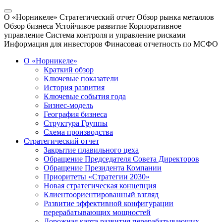
О «Норникеле»
Стратегический отчет
Обзор рынка металлов
Обзор бизнеса
Устойчивое развитие
Корпоративное
управление
Система контроля и управление рисками
Информация для инвесторов
Финасовая отчетность по МСФО
О «Норникеле»
Краткий обзор
Ключевые показатели
История развития
Ключевые события года
Бизнес-модель
География бизнеса
Структура Группы
Схема производства
Стратегический отчет
Закрытие плавильного цеха
Обращение Председателя Совета Директоров
Обращение Президента Компании
Приоритеты «Стратегии 2030»
Новая стратегическая концепция
Клиентоориентированный взгляд
Развитие эффективной конфигурации
перерабатывающих мощностей
Дорожная карта развития перерабатывающих